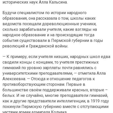
исторических наук Алла Кальсина.
Будучи специалистом по истории народного
образования, она рассказала о том, школы каких
ведомств посещали дореволюционные ученики,
сколько зарабатывали учителя, какие взгляды на
народное образование и на происходящие тогда
события существовали в Пермской губернии в годы
революций и Гражданской войны.
— К примеру, если учителя низших, народных школ едва
сводили концы с концами, то учителя престижных
гимназий по уровню зарплаты почти равнялись с
университетскими преподавателями, — отметила Алла
Алексеевна. — Отсюда и отношение педагогов к
противоборствующим сторонам. Первые в
большинстве своём поддерживали красных, вторые –
белых. И не случайно, многие преподаватели гимназий,
как и другие представители интеллигенции, в 1919 году
покинули Пермскую губернию вместе с отступающими
частями армии адмирала Колчака.