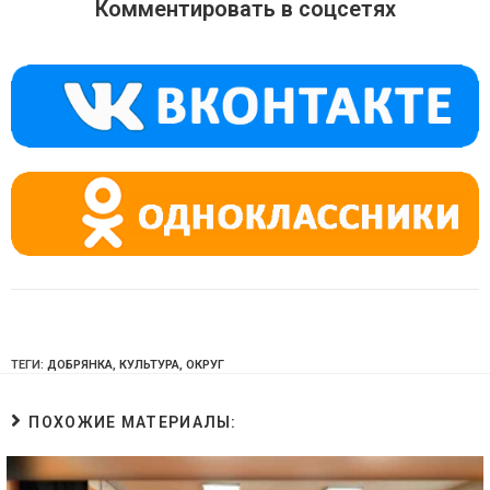
o
gr
s
Комментировать в соцсетях
kl
a
A
a
m
p
ss
p
ni
ki
ТЕГИ:
ДОБРЯНКА
,
КУЛЬТУРА
,
ОКРУГ
ПОХОЖИЕ МАТЕРИАЛЫ: