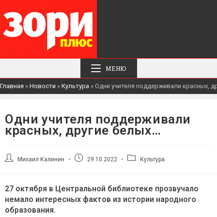
МЕНЮ
Главная
»
Новости
»
Культура
»
Одни учителя поддерживали красных, д
Одни учителя поддерживали
красных, другие белых…
Автор
Запись
Рубрика
Михаил Калинин
29.10.2022
Культура
записи:
опубликована:
записи:
27 октября в Центральной библиотеке прозвучало
немало интересных фактов из истории народного
образования.