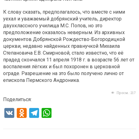
К слову сказать, предполагалось, что вместе с ними
уехал и уважаемый добрянский учитель, директор
двухклассного училища М.С. Попов, но это
предположение оказалось неверным. Из архивных
документов Добрянской Рождество-Богородицкой
церкви, недавно найденных правнучкой Михаила
Степановича Е.В. Смирновой, стало известно, что её
прадед скончался 11 апреля 1918 г. в возрасте 56 лет от
воспаления лёгких и был похоронен в церковной
ограде. Разрешение на это было получено лично от
епископа Пермского Андроника.
Просм.:
217
Поделиться:
V
O
T
W
K
d
el
h
n
e
at