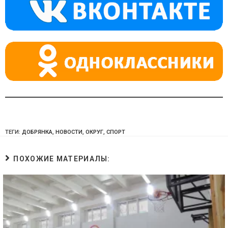
a
m
p
ss
p
ni
ki
ТЕГИ:
ДОБРЯНКА
,
НОВОСТИ
,
ОКРУГ
,
СПОРТ
ПОХОЖИЕ МАТЕРИАЛЫ: