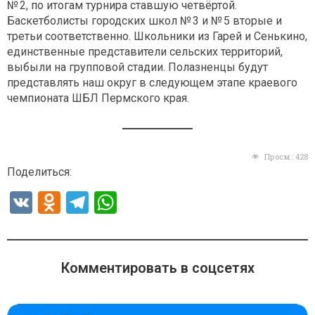
№ 2, по итогам турнира ставшую четвёртой.
Баскетболисты городских школ № 3 и № 5 вторые и
третьи соответственно. Школьники из Гарей и Сенькино,
единственные представители сельских территорий,
выбыли на групповой стадии. Полазненцы будут
представлять наш округ в следующем этапе краевого
чемпионата ШБЛ Пермского края.
Просм.:
428
Поделиться:
V
O
T
W
K
d
el
h
n
e
at
o
gr
s
Комментировать в соцсетях
kl
a
A