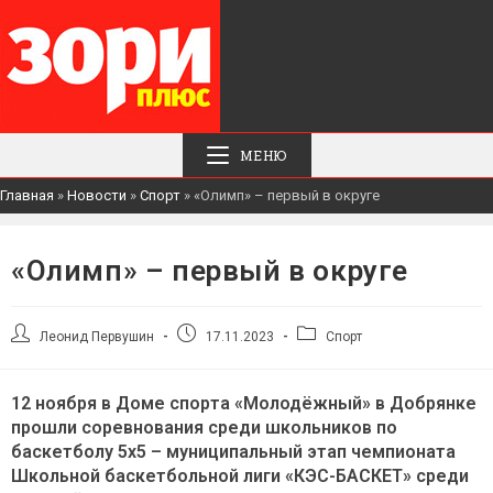
МЕНЮ
Главная
»
Новости
»
Спорт
»
«Олимп» – первый в округе
«Олимп» – первый в округе
Автор
Запись
Рубрика
Леонид Первушин
17.11.2023
Спорт
записи:
опубликована:
записи:
12 ноября в Доме спорта «Молодёжный» в Добрянке
прошли соревнования среди школьников по
баскетболу 5х5 – муниципальный этап чемпионата
Школьной баскетбольной лиги «КЭС-БАСКЕТ» среди