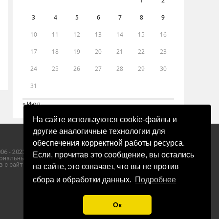
1
2
3
4
5
6
7
8
9
10
11
12
13
14
15
16
17
18
19
20
21
22
23
24
25
26
27
28
29
30
31
« Июл
На сайте используются cookie-файлы и
другие аналогичные технологии для
обеспечения корректной работы ресурса.
06 - 2023 ООО «Пресса-Том».
Если, прочитав это сообщение, вы остались
ональных данных ООО «Пресса-Том».
 с сайта «ЗОРИ ПЛЮС».
на сайте, это означает, что вы не против
сбора и обработки данных.
Подробнее
Ок