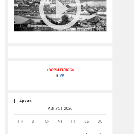
«ЗОРИ ПЛЮС»
в
VK
Архив
АВГУСТ 2026
ПН
ВТ
СР
ЧТ
ПТ
СБ
ВС