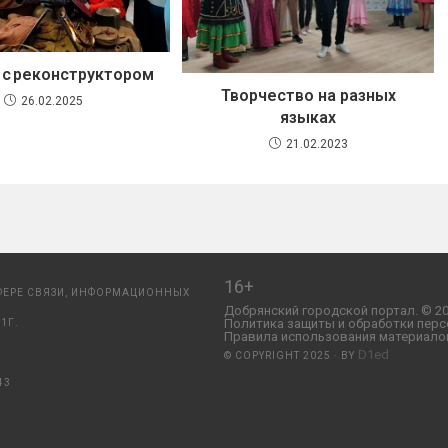
 с реконструктором
Творчество на разных
26.02.2025
языках
21.02.2023
16+
ФЕРЕ СВЯЗИ, ИНФОРМАЦИОННЫХ
Добрянский городской портал. © 20
Политика защиты и обработки перс
1Г.
Правила использования материалов
D1ed
© COPYRIGHT 2025 · BY
43