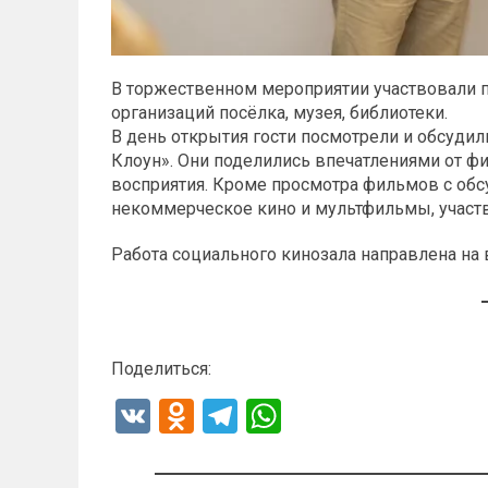
В торжественном мероприятии участвовали п
организаций посёлка, музея, библиотеки.
В день открытия гости посмотрели и обсуди
Клоун». Они поделились впечатлениями от ф
восприятия. Кроме просмотра фильмов с обс
некоммерческое кино и мультфильмы, участв
Работа социального кинозала направлена на 
Поделиться:
V
O
T
W
K
d
el
h
n
e
at