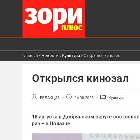
Главная
»
Новости
»
Культура
»
Открылся кинозал
Открылся кинозал
Автор
Запись
Рубрика
РЕДАКЦИЯ
24.08.2023
Культура
записи:
опубликована:
записи:
18 августа в Добрянском округе состоялос
раз – в Полазне.