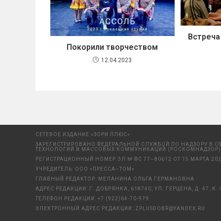
Встреча
Покорили творчеством
12.04.2023
СЕТЕВОЕ ИЗДАНИЕ «ЗОРИ ПЛЮС»
ЗАРЕГИСТРИРОВАНО ФЕДЕРАЛЬНОЙ СЛУЖБОЙ ПО НАДЗОРУ В С
ТЕХНОЛОГИЙ И МАССОВЫХ КОММУНИКАЦИЙ (РОСКОМНАДЗОР)
РЕГИСТРАЦИОННЫЙ НОМЕР ЭЛ № ФС 77–80612 ОТ 15 МАРТА 202
УЧРЕДИТЕЛЬ: ООО «ПРЕССА–ТОМ»
ГЛАВНЫЙ РЕДАКТОР: МЕЛАНИНА ОЛЬГА ГЕРМАНОВНА
АДРЕС РЕДАКЦИИ: Г. ДОБРЯНКА, 618740, УЛ. ГЕРЦЕНА, Д. 47, К. 
ТЕЛЕФОН РЕДАКЦИИ:
+7 (922)64-70-979
ЭЛЕКТРОННЫЙ АДРЕС РЕДАКЦИИ:
ZPLUSDOBR@YANDEX.RU