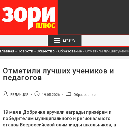
МЕНЮ
Главная
»
Новости
»
Общество
»
Образование
»
Отметили лучших ученик
Отметили лучших учеников и
педагогов
Автор
Запись
Рубрика
РЕДАКЦИЯ
19.05.2026
Образование
записи:
опубликована:
записи:
19 мая в Добрянке вручили награды призёрам и
победителям муниципального и регионального
этапов Всероссийской олимпиады школьников, а