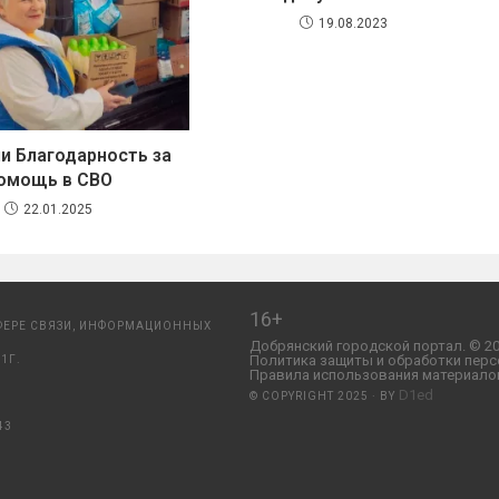
19.08.2023
и Благодарность за
омощь в СВО
22.01.2025
16+
ФЕРЕ СВЯЗИ, ИНФОРМАЦИОННЫХ
Добрянский городской портал. © 20
Политика защиты и обработки перс
1Г.
Правила использования материалов
D1ed
© COPYRIGHT 2025 · BY
43