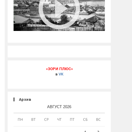
«ЗОРИ ПЛЮС»
в
VK
Архив
АВГУСТ 2026
ПН
ВТ
СР
ЧТ
ПТ
СБ
ВС