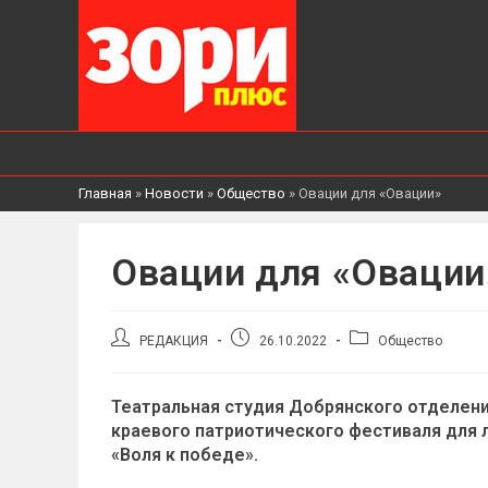
Главная
»
Новости
»
Общество
»
Овации для «Овации»
Овации для «Овации
Автор
Запись
Рубрика
РЕДАКЦИЯ
26.10.2022
Общество
записи:
опубликована:
записи:
Театральная студия Добрянского отделени
краевого патриотического фестиваля для
«Воля к победе».