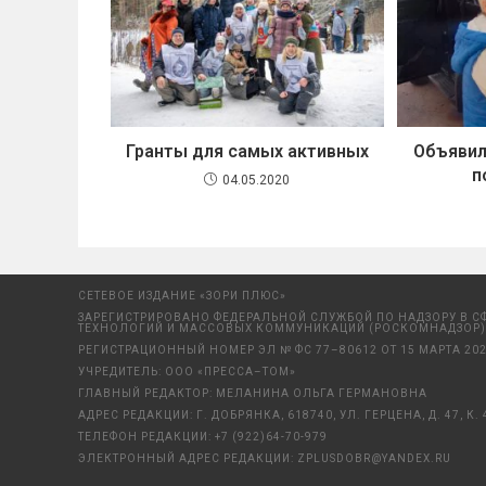
Гранты для самых активных
Объявил
п
04.05.2020
СЕТЕВОЕ ИЗДАНИЕ «ЗОРИ ПЛЮС»
ЗАРЕГИСТРИРОВАНО ФЕДЕРАЛЬНОЙ СЛУЖБОЙ ПО НАДЗОРУ В С
ТЕХНОЛОГИЙ И МАССОВЫХ КОММУНИКАЦИЙ (РОСКОМНАДЗОР)
РЕГИСТРАЦИОННЫЙ НОМЕР ЭЛ № ФС 77–80612 ОТ 15 МАРТА 202
УЧРЕДИТЕЛЬ: ООО «ПРЕССА–ТОМ»
ГЛАВНЫЙ РЕДАКТОР: МЕЛАНИНА ОЛЬГА ГЕРМАНОВНА
АДРЕС РЕДАКЦИИ: Г. ДОБРЯНКА, 618740, УЛ. ГЕРЦЕНА, Д. 47, К. 
ТЕЛЕФОН РЕДАКЦИИ:
+7 (922)64-70-979
ЭЛЕКТРОННЫЙ АДРЕС РЕДАКЦИИ:
ZPLUSDOBR@YANDEX.RU