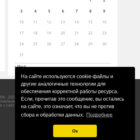
1
2
3
4
5
6
7
8
9
10
11
12
13
14
15
16
17
18
19
20
21
22
23
24
25
26
27
28
29
30
31
« Июл
На сайте используются cookie-файлы и
другие аналогичные технологии для
обеспечения корректной работы ресурса.
06 - 2023 ООО «Пресса-Том».
Если, прочитав это сообщение, вы остались
ональных данных ООО «Пресса-Том».
 с сайта «ЗОРИ ПЛЮС».
на сайте, это означает, что вы не против
сбора и обработки данных.
Подробнее
Ок