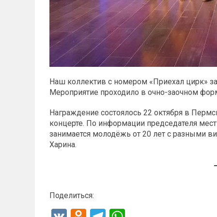
Наш коллектив с номером «Приехал цирк» з
Мероприятие проходило в очно-заочном форма
Награждение состоялось 22 октября в Пермск
концерте. По информации председателя мест
занимается молодёжь от 20 лет с разными в
Харина.
Поделиться:
V
O
T
W