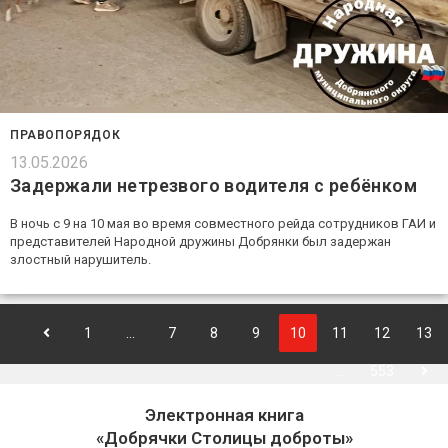
ПРАВОПОРЯДОК
13.05.2026
Задержали нетрезвого водителя с ребёнком
В ночь с 9 на 10 мая во время совместного рейда сотрудников ГАИ и
представителей Народной дружины Добрянки был задержан
злостный нарушитель.
1
…
7
8
9
10
11
12
13
…
553
Электронная книга
«Добрячки Столицы доброты»