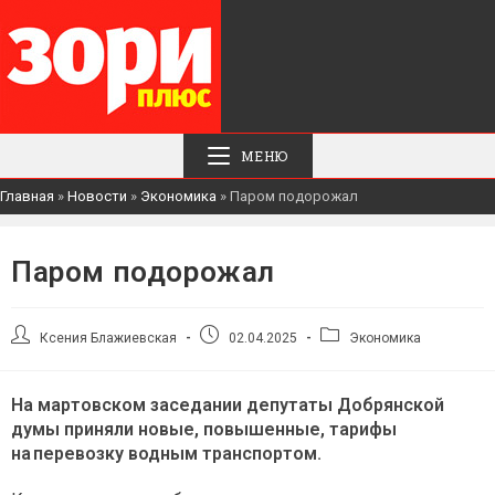
МЕНЮ
Главная
»
Новости
»
Экономика
»
Паром подорожал
Паром подорожал
Автор
Запись
Рубрика
Ксения Блажиевская
02.04.2025
Экономика
записи:
опубликована:
записи:
На мартовском заседании депутаты Добрянской
думы приняли новые, повышенные, тарифы
на перевозку водным транспортом.