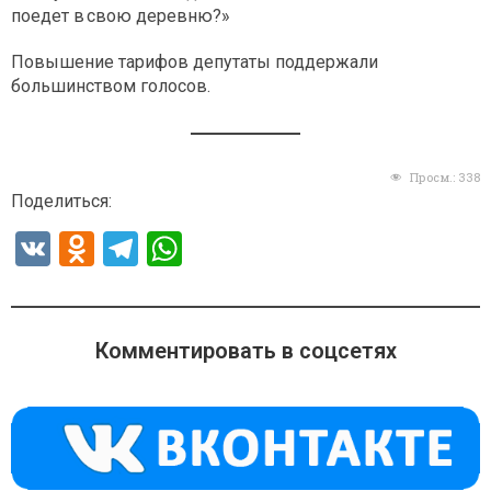
поедет в свою деревню?»
Повышение тарифов депутаты поддержали
большинством голосов.
Просм.:
338
Поделиться:
V
O
T
W
K
d
el
h
n
e
at
o
gr
s
Комментировать в соцсетях
kl
a
A
a
m
p
ss
p