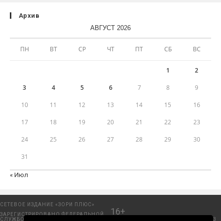
Архив
АВГУСТ 2026
ПН
ВТ
СР
ЧТ
ПТ
СБ
ВС
1
2
3
4
5
6
7
8
9
10
11
12
13
14
15
16
17
18
19
20
21
22
23
24
25
26
27
28
29
30
31
« Июл
СЕТЕВОЕ ИЗДАНИЕ «ЗОРИ ПЛЮС»
16+
ЗАРЕГИСТРИРОВАНО ФЕДЕРАЛЬНОЙ
СЛУЖБОЙ ПО НАДЗОРУ В СФЕРЕ
Добрянский городской портал. © 2006 - 2023