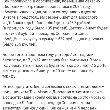
Как прозвучало в обосновании, повышение связано
с большими затратами перевозчика в 2024 году:
обслуживание судна, оплата сотрудников и другое.
В итоге в предстоящем сезоне билет для взрослого
из Добрянки до Лябово обойдётся в 137 рублей
(в прошлом году было 105 рублей). Детский билет будет
стоить 68 рублей. Проезд до Сенькино и вовсе
обойдётся в круглую сумму – 562 рубля для взрослых
(было 236 рублей).
Более того, в прошлом году дети до 7 лет ездили
бесплатно, а с 7 до 12 лет тариф был льготным. В этом
году бесплатный проезд будет только до 5 лет. С 5 до 10
лет – по детскому билету, а с 10 лет — по полному
тарифу.
Не все депутаты были согласны с таким значительным
повышением. Так, Марина Дроздова отметила позже
в соцсети: «Ещё скрепя сердце согласна со стоимостью
проезда в Лябово, но проезд до Сенькино меня
возмутил! Как же люди? Как семья из 4-5 человек