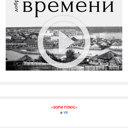
«ЗОРИ ПЛЮС»
в
VK