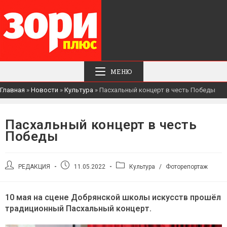
МЕНЮ
Главная
»
Новости
»
Культура
»
Пасхальный концерт в честь Победы
Пасхальный концерт в честь
Победы
Автор
Запись
Рубрика
РЕДАКЦИЯ
11.05.2022
Культура
/
Фоторепортаж
записи:
опубликована:
записи:
10 мая на сцене Добрянской школы искусств прошёл
традиционный Пасхальный концерт.