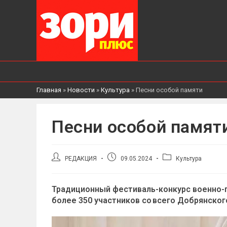
Главная
»
Новости
»
Культура
»
Песни особой памяти
Песни особой памят
Автор
Запись
Рубрика
РЕДАКЦИЯ
09.05.2024
Культура
записи:
опубликована:
записи:
Традиционный фестиваль-конкурс военно-п
более 350 участников со всего Добрянского