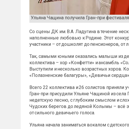
Ульяна Чащина получила Гран-при фестиваля
Со сцены ДК им. В.А. Ладугина в течение не
наполненные любовью к Родине. Этот конкур
участники – от дошколят до пенсионеров, от
Так, самыми юными оказались малыши из дет
коллектива – хор «Конфетти» и ансамбль «Со
Выступили и несколько возрастных хоров. К
«Полазненские балагуры», «Девичьи сердца»
Всего 22 коллектива и 26 солистов приняли у
Гран-при присудили Ульяне Чащиной из села
недетскую песню, с глубоким смыслом и сло
Чудских берегов до ледяной Колымы – всё э
от сильного девичьего голоса.
Ульяна начала заниматься вокалом с детского