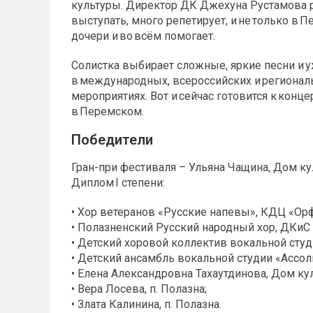
культуры. Директор ДК Джехуна Рустамова р
выступать, много репетирует, и не только в 
дочери и во всём помогает.
Солистка выбирает сложные, яркие песни и у
в международных, всероссийских и региональ
мероприятиях. Вот и сейчас готовится к кон
в Перемском.
Победители
Гран-при фестиваля – Ульяна Чащина, Дом ку
Диплом I степени:
• Хор ветеранов «Русские напевы», КДЦ «Орф
• Полазненский Русский народный хор, ДКиС и
• Детский хоровой коллектив вокальной студи
• Детский ансамбль вокальной студии «Ассоль
• Елена Александровна Тахаутдинова, Дом ку
• Вера Лосева, п. Полазна;
• Злата Калинина, п. Полазна.