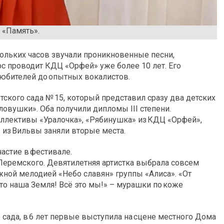
 «Память».
скольких часов звучали проникновенные песни,
с проводит КДЦ «Орфей» уже более 10 лет. Его
 любителей до опытных вокалистов.
ского сада № 15, который представил сразу два детских
ловушки». Оба получили дипломы III степени.
оллективы «Уралочка», «Рябинушка» из КДЦ «Орфей»,
 из Вильвы заняли вторые места.
частие в фестивале.
 Перемского. Девятилетняя артистка выбрала совсем
жной мелодией «Небо славян» группы «Алиса». «От
то наша Земля! Всё это мы!» – мурашки по коже
 сада, в 6 лет первые выступила на сцене местного Дома