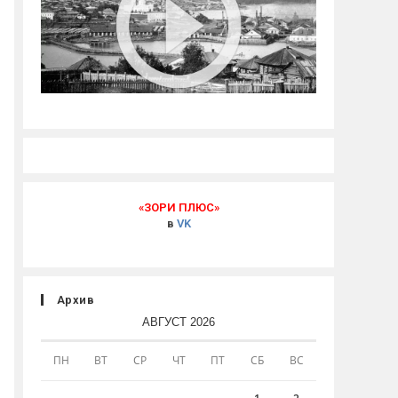
«ЗОРИ ПЛЮС»
в
VK
Архив
АВГУСТ 2026
ПН
ВТ
СР
ЧТ
ПТ
СБ
ВС