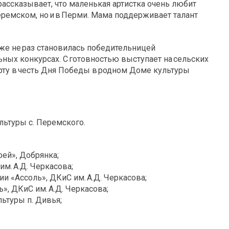
ассказывает, что маленькая артистка очень любит
Перемском, но и в Перми. Мама поддерживает талант
же не раз становилась победительницей
ных конкурсах. С готовностью выступает на сельских
церту в честь Дня Победы в родном Доме культуры
льтуры с. Перемского.
ей», Добрянка;
м. А.Д. Черкасова;
и «Ассоль», ДКиС им. А.Д. Черкасова;
», ДКиС им. А.Д. Черкасова;
льтуры п. Дивья;