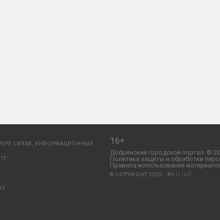
16+
ФЕРЕ СВЯЗИ, ИНФОРМАЦИОННЫХ
Добрянский городской портал. © 20
Политика защиты и обработки перс
1Г.
Правила использования материалов
D1ed
© COPYRIGHT 2025 · BY
43