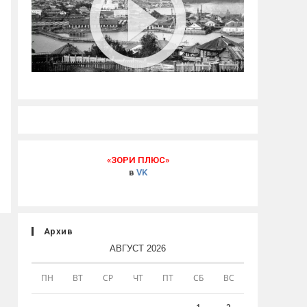
«ЗОРИ ПЛЮС»
в
VK
Архив
АВГУСТ 2026
ПН
ВТ
СР
ЧТ
ПТ
СБ
ВС