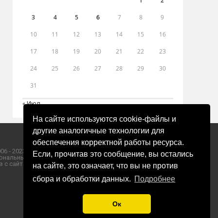
1
2
3
4
5
6
7
8
9
10
11
12
13
14
15
16
17
18
19
20
21
22
23
24
25
26
27
28
29
30
31
« Июл
На сайте используются cookie-файлы и
другие аналогичные технологии для
обеспечения корректной работы ресурса.
06 - 2023 ООО «Пресса-Том».
Если, прочитав это сообщение, вы остались
ональных данных ООО «Пресса-Том».
 с сайта «ЗОРИ ПЛЮС».
на сайте, это означает, что вы не против
сбора и обработки данных.
Подробнее
Ок