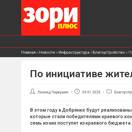
Главная
»
Новости
»
Инфраструктура
»
Благоустройство
»
П
По инициативе жите
Автор
Запись
Рубрика
Леонид Первушин
09.01.2025
Благоустр
записи:
опубликована:
записи:
В этом году в Добрянке будут реализован
которые стали победителями краевого конк
семь из них поступят из краевого бюджета.