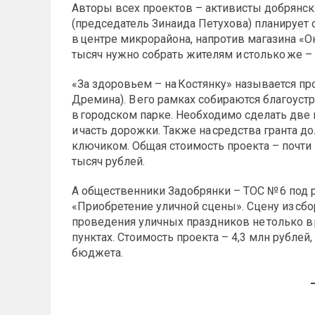
Авторы всех проектов – активисты добрянски
(председатель Зинаида Петухова) планирует
в центре микрорайона, напротив магазина «Ок
тысяч нужно собрать жителям и столько же –
«За здоровьем – на Костянку» называется пр
Дремина). В его рамках собираются благоу
в городском парке. Необходимо сделать две 
и часть дорожки. Также на средства гранта д
ключиком. Общая стоимость проекта – почти 
тысяч рублей.
А общественники Задобрянки – ТОС № 6 под 
«Приобретение уличной сцены». Сцену из сб
проведения уличных праздников не только в 
пунктах. Стоимость проекта – 4,3 млн рублей,
бюджета.