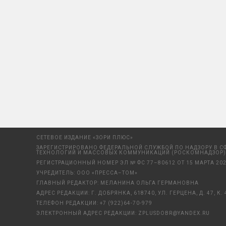
СЕТЕВОЕ ИЗДАНИЕ «ЗОРИ ПЛЮС»
ЗАРЕГИСТРИРОВАНО ФЕДЕРАЛЬНОЙ СЛУЖБОЙ ПО НАДЗОРУ В С
ТЕХНОЛОГИЙ И МАССОВЫХ КОММУНИКАЦИЙ (РОСКОМНАДЗОР)
РЕГИСТРАЦИОННЫЙ НОМЕР ЭЛ № ФС 77–80612 ОТ 15 МАРТА 202
УЧРЕДИТЕЛЬ: ООО «ПРЕССА–ТОМ»
ГЛАВНЫЙ РЕДАКТОР: МЕЛАНИНА ОЛЬГА ГЕРМАНОВНА
АДРЕС РЕДАКЦИИ: Г. ДОБРЯНКА, 618740, УЛ. ГЕРЦЕНА, Д. 47, К. 
ТЕЛЕФОН РЕДАКЦИИ:
+7 (922)64-70-979
ЭЛЕКТРОННЫЙ АДРЕС РЕДАКЦИИ:
ZPLUSDOBR@YANDEX.RU