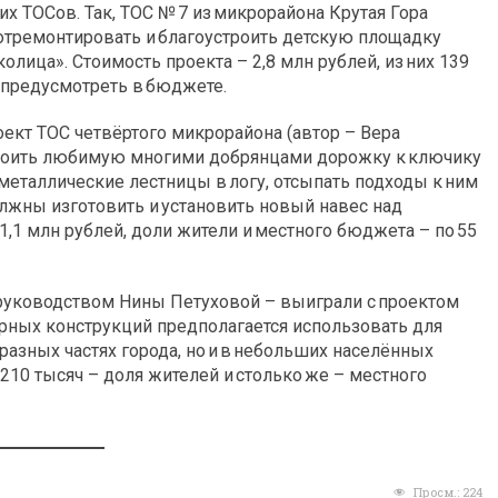
х ТОСов. Так, ТОС № 7 из микрорайона Крутая Гора
 отремонтировать и благоустроить детскую площадку
олица». Стоимость проекта – 2,8 млн рублей, из них 139
 предусмотреть в бюджете.
оект ТОС четвёртого микрорайона (автор – Вера
строить любимую многими добрянцами дорожку к ключику
металлические лестницы в логу, отсыпать подходы к ним
олжны изготовить и установить новый навес над
1,1 млн рублей, доли жители и местного бюджета – по 55
руководством Нины Петуховой – выиграли с проектом
орных конструкций предполагается использовать для
разных частях города, но и в небольших населённых
 210 тысяч – доля жителей и столько же – местного
Просм.:
224