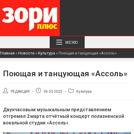
МЕНЮ
Главная
»
Новости
»
Культура
»
Поющая и танцующая «Ассоль»
Поющая и танцующая «Ассоль»
Автор
Запись
Рубрика
РЕДАКЦИЯ
06.03.2025
Культура
записи:
опубликована:
записи:
Двухчасовым музыкальным представлением
отгремел 2 марта отчётный концерт полазненской
вокальной студии «Ассоль».