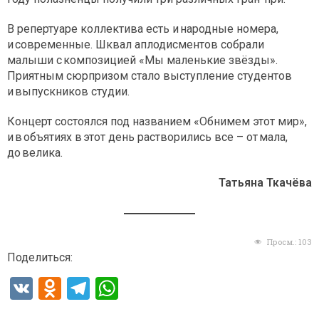
В репертуаре коллектива есть и народные номера,
и современные. Шквал аплодисментов собрали
малыши с композицией «Мы маленькие звёзды».
Приятным сюрпризом стало выступление студентов
и выпускников студии.
Концерт состоялся под названием «Обнимем этот мир»,
и в объятиях в этот день растворились все – от мала,
до велика.
Татьяна Ткачёва
Просм.:
103
Поделиться:
V
O
T
W
K
d
el
h