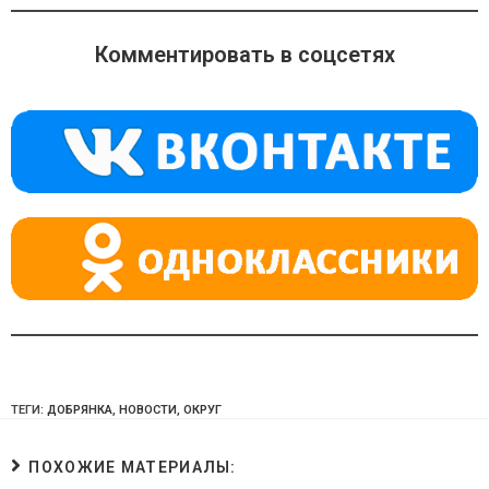
n
e
at
o
gr
s
Комментировать в соцсетях
kl
a
A
a
m
p
ss
p
ni
ki
ТЕГИ:
ДОБРЯНКА
,
НОВОСТИ
,
ОКРУГ
ПОХОЖИЕ МАТЕРИАЛЫ: