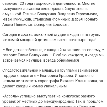
отмечает 23 года творческой деятельности. Многие
выпускники связали свою дальнейшую жизнь
с музыкой. Татьяна Балаухина, Владлена Герасимова,
Иван Кукушкин, Станислав Фоминых, Дарья Горнаго,
Алёна Пьянкова, Екатерина Ершова…
Сегодня в состав вокальной студии входят пять групп,
и в самой младшей детишкам всего по четыре года!
– Все дети особенные, и каждый талантлив по-своему, –
говорит Елена Балаухина. – Люблю каждого, и когда мы
встречаемся на улице, всегда обнимаемся.
С подготовительной и младшей группами занимается
гордость педагога – Екатерина Ершова. И, конечно,
нельзя не отметить хореографа Виталия Колышкина, он
делает каждый номер уникальным.
«Ассоль» успешно выступает на конкурсах разного
уровня: от местных до международных. Так, в прошлом
году полазненцы получили три различных Гран-при.