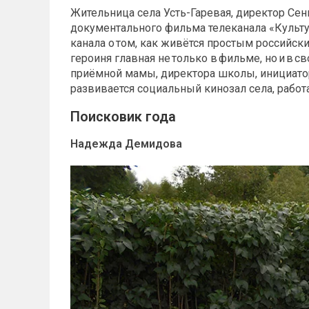
Жительница села Усть-Гаревая, директор Сен
документального фильма телеканала «Культу
канала о том, как живётся простым российск
героиня главная не только в фильме, но и в с
приёмной мамы, директора школы, инициато
развивается социальный кинозал села, работа
Поисковик года
Надежда Демидова