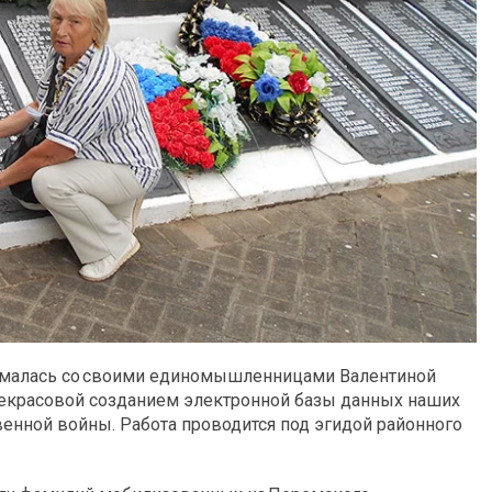
анималась со своими единомышленницами Валентиной
екрасовой созданием электронной базы данных наших
венной войны. Работа проводится под эгидой районного