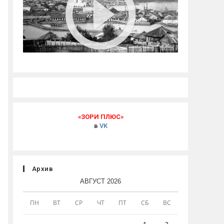
«ЗОРИ ПЛЮС»
в
VK
Архив
АВГУСТ 2026
ПН
ВТ
СР
ЧТ
ПТ
СБ
ВС