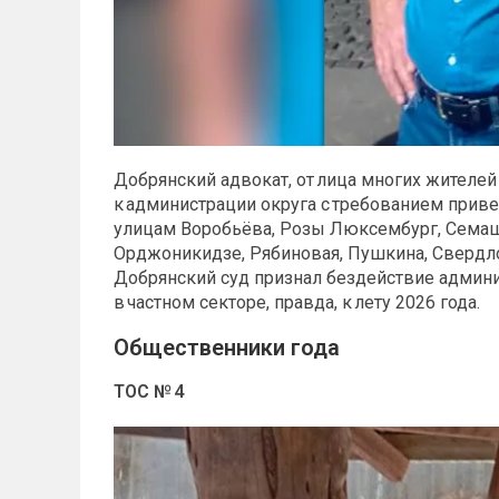
Добрянский адвокат, от лица многих жителей
к администрации округа с требованием приве
улицам Воробьёва, Розы Люксембург, Семашк
Орджоникидзе, Рябиновая, Пушкина, Свердло
Добрянский суд признал бездействие админи
в частном секторе, правда, к лету 2026 года.
Общественники года
ТОС № 4