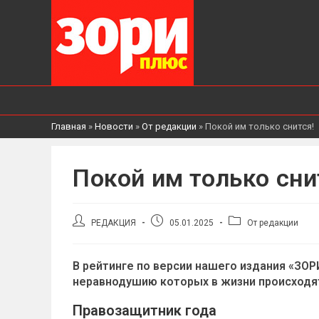
Главная
»
Новости
»
От редакции
»
Покой им только снится!
Покой им только сни
Автор
Запись
Рубрика
РЕДАКЦИЯ
05.01.2025
От редакции
записи:
опубликована:
записи:
В рейтинге по версии нашего издания «ЗОР
неравнодушию которых в жизни происходя
Правозащитник года