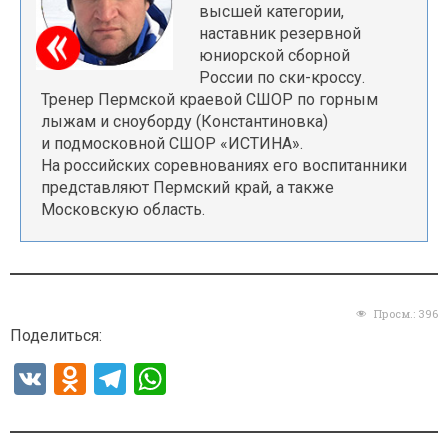
высшей категории,
наставник резервной
юниорской сборной
России по ски-кроссу.
Тренер Пермской краевой СШОР по горным
лыжам и сноуборду (Константиновка)
и подмосковной СШОР «ИСТИНА».
На российских соревнованиях его воспитанники
представляют Пермский край, а также
Московскую область.
Просм.:
396
Поделиться:
V
O
T
W
K
d
el
h
n
e
at