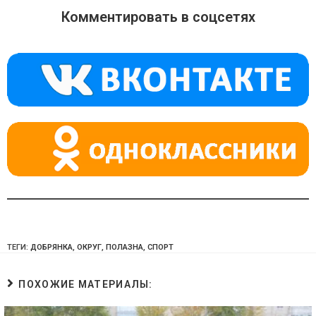
o
gr
s
Комментировать в соцсетях
kl
a
A
a
m
p
ss
p
ni
ki
ТЕГИ:
ДОБРЯНКА
,
ОКРУГ
,
ПОЛАЗНА
,
СПОРТ
ПОХОЖИЕ МАТЕРИАЛЫ: