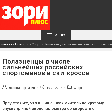
МЕНЮ
Главная
»
Новости
»
Спорт
»
Полазненцы в числе сильнейших российски
Полазненцы в числе
сильнейших российских
спортсменов в ски-кроссе
Автор
Запись
Рубрика
Леонид Первушин
10.02.2022
Спорт
записи:
опубликована:
записи:
Представьте, что вы на лыжах мчитесь по крутому
спуску длиной около километра со скоростью