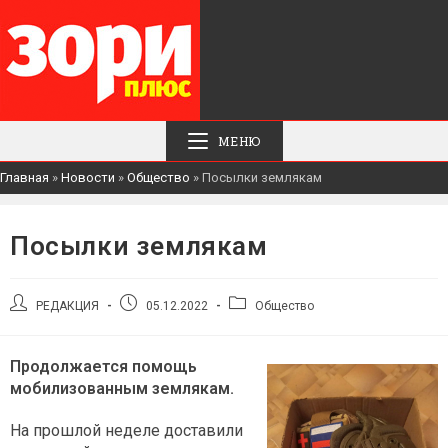
МЕНЮ
Главная
»
Новости
»
Общество
»
Посылки землякам
Посылки землякам
Автор
Запись
Рубрика
РЕДАКЦИЯ
05.12.2022
Общество
записи:
опубликована:
записи:
Продолжается помощь
мобилизованным землякам.
На прошлой неделе доставили