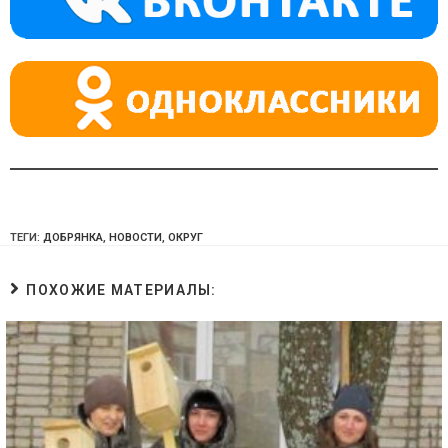
ss
p
ni
ki
ТЕГИ:
ДОБРЯНКА
,
НОВОСТИ
,
ОКРУГ
ПОХОЖИЕ МАТЕРИАЛЫ: