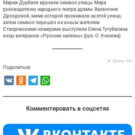
Марии Дурбале вручили символ улицы Мира
руководителю народного театра драмы Валентине
Дроздовой, мама которой проживала на этой улице,
затем символ перешёл и к юным жителям.
С творческими номерами выступили Елена Тутубалина
и хор ветеранов «Русские напевы» (рук. О. Клюева).
Просм.:
340
Поделиться:
V
O
T
W
K
d
el
h
n
e
at
o
gr
s
Комментировать в соцсетях
kl
a
A
a
m
p