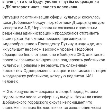
значит, что они будут уволены путём сокращения
и ДК потеряет часть своего персонала.
Ситуация по оптимизации сферы культуры коснулась
весь Добрянский округ, но работники Дворца культуры
и спорта им. А.Д. Черкасова не согласны с принятым
решением администрации и продолжают отстаивать
свои права. Напомним, полазненцы записали
видеообращение к Президенту Путину в надежде, что
их услышат на самом высоком уровне. Подобное
обращение было отправлено и бойцами СВО, они также
просили главнокомандующего поддержать работников
культуры Полазны и не разрушать слаженный
коллектив. Одновременно в соцсети появилась петиция
в поддержку работников, которую подписал 1481
человек.
– Это кощунство – сокращать людей перед Новым
годом, в том числе из сферы культуры. Неужели глава
Добрянского городского округа не понимает, что
экономия на таких бюджетниках во исполнение указа