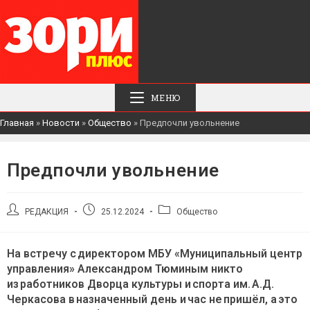
МЕНЮ
Главная
»
Новости
»
Общество
»
Предпочли увольнение
Предпочли увольнение
Автор
Запись
Рубрика
РЕДАКЦИЯ
25.12.2024
Общество
записи:
опубликована:
записи:
На встречу с директором МБУ «Муниципальный центр
управления» Александром Тюминым никто
из работников Дворца культуры и спорта им. А.Д.
Черкасова в назначенный день и час не пришёл, а это