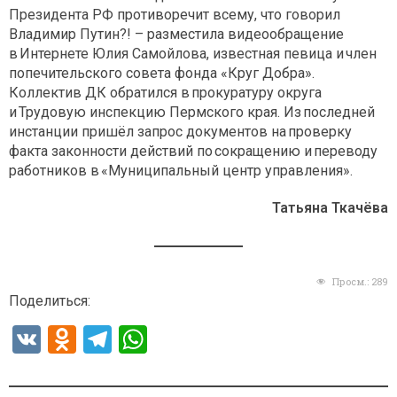
Президента РФ противоречит всему, что говорил
Владимир Путин?! – разместила видеообращение
в Интернете Юлия Самойлова, известная певица и член
попечительского совета фонда «Круг Добра».
Коллектив ДК обратился в прокуратуру округа
и Трудовую инспекцию Пермского края. Из последней
инстанции пришёл запрос документов на проверку
факта законности действий по сокращению и переводу
работников в «Муниципальный центр управления».
Татьяна Ткачёва
Просм.:
289
Поделиться:
V
O
T
W
K
d
el
h
n
e
at