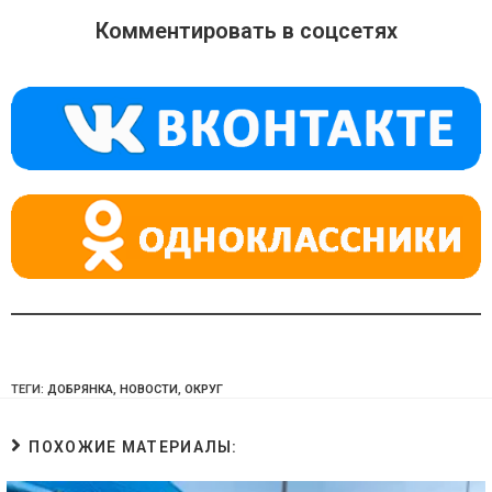
o
gr
s
Комментировать в соцсетях
kl
a
A
a
m
p
ss
p
ni
ki
ТЕГИ:
ДОБРЯНКА
,
НОВОСТИ
,
ОКРУГ
ПОХОЖИЕ МАТЕРИАЛЫ: