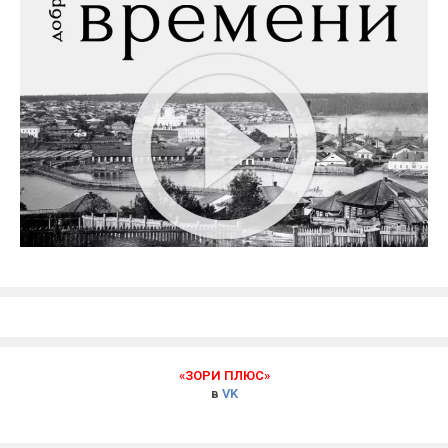
«ЗОРИ ПЛЮС»
в
VK