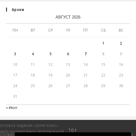
Архив
АВГУСТ 2026
ПН
ВТ
СР
ЧТ
ПТ
СБ
ВС
1
2
3
4
5
6
7
8
9
10
11
12
13
14
15
16
17
18
19
20
21
22
23
24
25
26
27
28
29
30
31
« Июл
СЕТЕВОЕ ИЗДАНИЕ «ЗОРИ ПЛЮС»
16+
ЗАРЕГИСТРИРОВАНО ФЕДЕРАЛЬНОЙ
СЛУЖБОЙ ПО НАДЗОРУ В СФЕРЕ
Добрянский городской портал. © 2006 - 2023