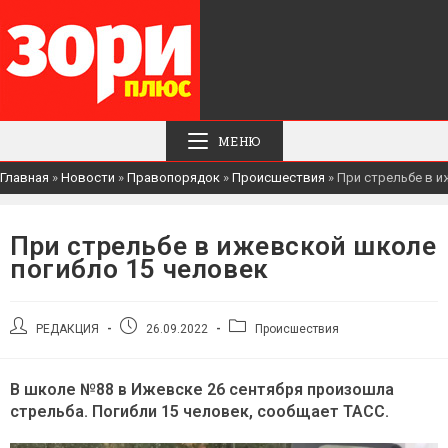
МЕНЮ
Главная
»
Новости
»
Правопорядок
»
Происшествия
»
При стрельбе в и
При стрельбе в ижевской школе
погибло 15 человек
Автор
Запись
Рубрика
РЕДАКЦИЯ
26.09.2022
Происшествия
записи:
опубликована:
записи:
В школе №88 в Ижевске 26 сентября произошла
стрельба. Погибли 15 человек, сообщает ТАСС.