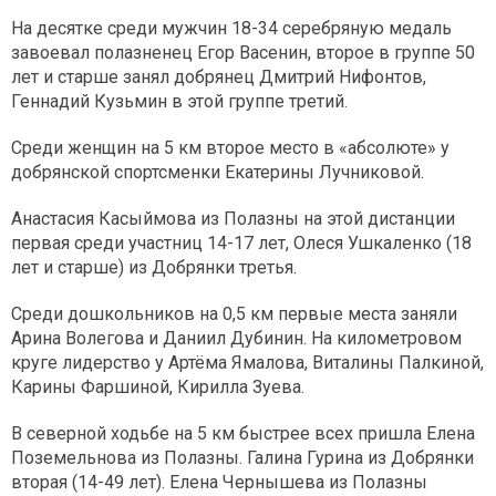
На десятке среди мужчин 18-34 серебряную медаль
завоевал полазненец Егор Васенин, второе в группе 50
лет и старше занял добрянец Дмитрий Нифонтов,
Геннадий Кузьмин в этой группе третий.
Среди женщин на 5 км второе место в «абсолюте» у
добрянской спортсменки Екатерины Лучниковой.
Анастасия Касыймова из Полазны на этой дистанции
первая среди участниц 14-17 лет, Олеся Ушкаленко (18
лет и старше) из Добрянки третья.
Среди дошкольников на 0,5 км первые места заняли
Арина Волегова и Даниил Дубинин. На километровом
круге лидерство у Артёма Ямалова, Виталины Палкиной,
Карины Фаршиной, Кирилла Зуева.
В северной ходьбе на 5 км быстрее всех пришла Елена
Поземельнова из Полазны. Галина Гурина из Добрянки
вторая (14-49 лет). Елена Чернышева из Полазны