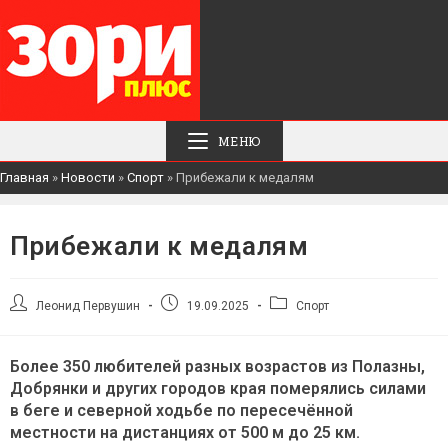
МЕНЮ
Главная
»
Новости
»
Спорт
»
Прибежали к медалям
Прибежали к медалям
Автор
Запись
Рубрика
Леонид Первушин
19.09.2025
Спорт
записи:
опубликована:
записи:
Более 350 любителей разных возрастов из Полазны,
Добрянки и других городов края померялись силами
в беге и северной ходьбе по пересечённой
местности на дистанциях от 500 м до 25 км.