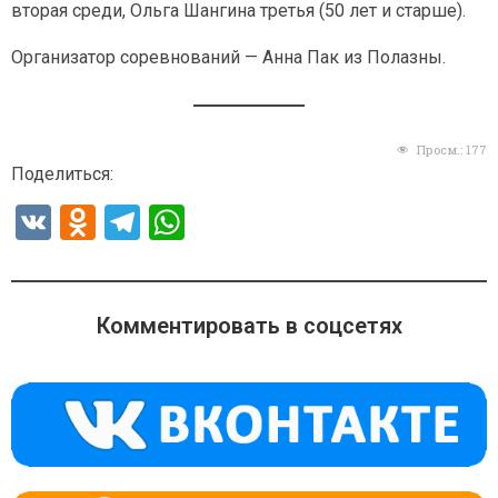
вторая среди, Ольга Шангина третья (50 лет и старше).
Организатор соревнований — Анна Пак из Полазны.
Просм.:
177
Поделиться:
V
O
T
W
K
d
el
h
n
e
at
o
gr
s
Комментировать в соцсетях
kl
a
A
a
m
p
ss
p
ni