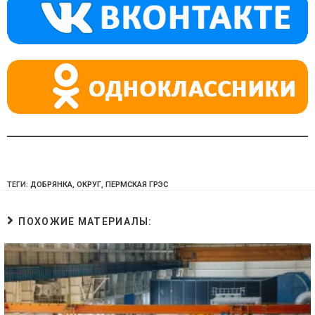
a
m
p
ss
p
ni
ki
ТЕГИ:
ДОБРЯНКА
,
ОКРУГ
,
ПЕРМСКАЯ ГРЭС
ПОХОЖИЕ МАТЕРИАЛЫ: