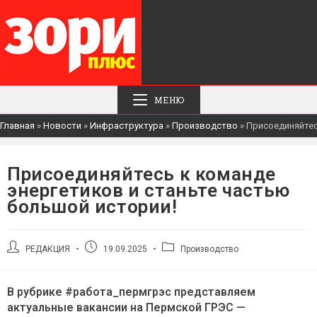
МЕНЮ
Главная
»
Новости
»
Инфраструктура
»
Производство
»
Присоединяйтес
Присоединяйтесь к команде
энергетиков и станьте частью
большой истории!
Автор
Запись
Рубрика
РЕДАКЦИЯ
19.09.2025
Производство
записи:
опубликована:
записи:
В рубрике #работа_пермгрэс представляем
актуальные вакансии на Пермской ГРЭС —