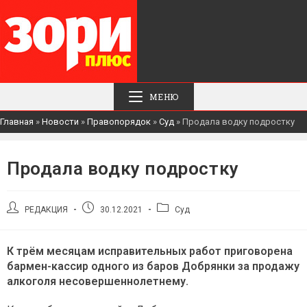
МЕНЮ
Главная
»
Новости
»
Правопорядок
»
Суд
»
Продала водку подростку
Продала водку подростку
Автор
Запись
Рубрика
РЕДАКЦИЯ
30.12.2021
Суд
записи:
опубликована:
записи:
К трём месяцам исправительных работ приговорена
бармен-кассир одного из баров Добрянки за продажу
алкоголя несовершеннолетнему.