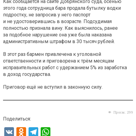
Как сообщается на сайте Добрянского суда, осенью
этого года сотрудница бара продала бутылку водки
подростку, не запросив у него паспорт
и не удостоверившись в возрасте. Подсудимая
полностью признала вину. Как выяснилось, ранее
за подобное нарушение она уже была наказана
административным штрафом в 30 тысяч рублей.
В этот раз бармен привлечена к уголовной
ответственности и приговорена к трём месяцам
исправительных работ с удержанием 5% из заработка
в доход государства.
Приговор ещё не вступил в законную силу.
Просм.:
299
Поделиться:
V
O
T
W