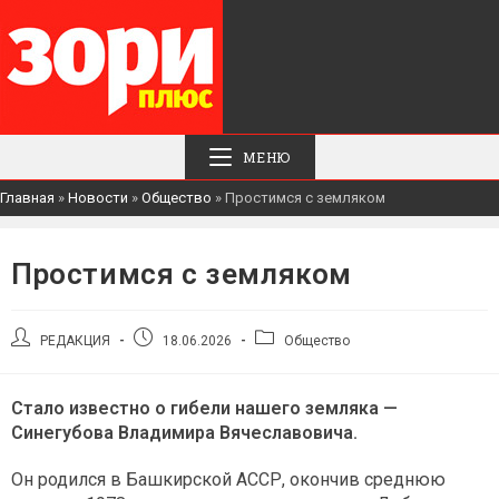
МЕНЮ
Главная
»
Новости
»
Общество
»
Простимся с земляком
Простимся с земляком
Автор
Запись
Рубрика
РЕДАКЦИЯ
18.06.2026
Общество
записи:
опубликована:
записи:
Стало известно о гибели нашего земляка —
Синегубова Владимира Вячеславовича.
Он родился в Башкирской АССР, окончив среднюю