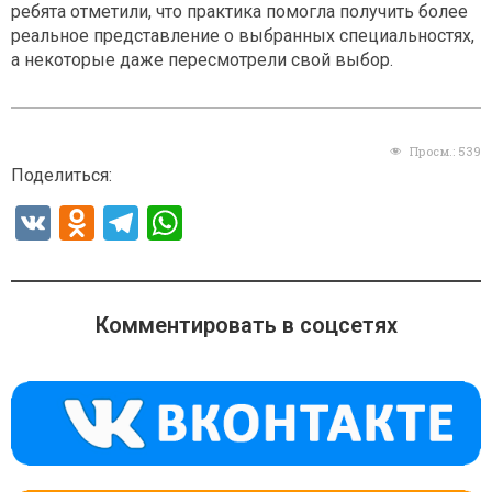
ребята отметили, что практика помогла получить более
реальное представление о выбранных специальностях,
а некоторые даже пересмотрели свой выбор.
Просм.:
539
Поделиться:
V
O
T
W
K
d
el
h
n
e
at
o
gr
s
Комментировать в соцсетях
kl
a
A
a
m
p
ss
p
ni