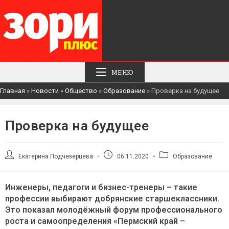
МЕНЮ
Главная
»
Новости
»
Общество
»
Образование
»
Проверка на будущее
Проверка на будущее
Автор
Запись
Рубрика
Екатерина Подчезерцева
06.11.2020
Образование
записи:
опубликована:
записи:
Инженеры, педагоги и бизнес-тренеры – такие
профессии выбирают добрянские старшеклассники.
Это показал молодёжный форум профессионального
роста и самоопределения «Пермский край –