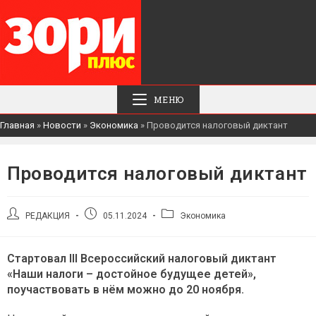
МЕНЮ
Главная
»
Новости
»
Экономика
»
Проводится налоговый диктант
Проводится налоговый диктант
Автор
Запись
Рубрика
РЕДАКЦИЯ
05.11.2024
Экономика
записи:
опубликована:
записи:
Стартовал III Всероссийский налоговый диктант
«Наши налоги – достойное будущее детей»,
поучаствовать в нём можно до 20 ноября.