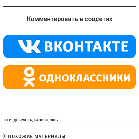
K
d
el
h
n
e
at
o
gr
s
Комментировать в соцсетях
kl
a
A
a
m
p
ss
p
ni
ki
ТЕГИ:
ДОБРЯНКА
,
НАЛОГИ
,
ОКРУГ
ПОХОЖИЕ МАТЕРИАЛЫ: