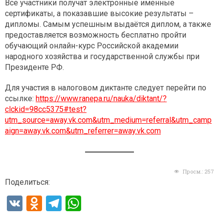
Все участники получат электронные именные
сертификаты, а показавшие высокие результаты –
дипломы. Самым успешным выдаётся диплом, а также
предоставляется возможность бесплатно пройти
обучающий онлайн-курс Российской академии
народного хозяйства и государственной службы при
Президенте РФ.
Для участия в налоговом диктанте следует перейти по
ссылке:
https://www.ranepa.ru/nauka/diktant/?
clckid=98cc5375#test?
utm_source=away.vk.com&utm_medium=referral&utm_camp
aign=away.vk.com&utm_referrer=away.vk.com
Просм.:
257
Поделиться:
V
O
T
W