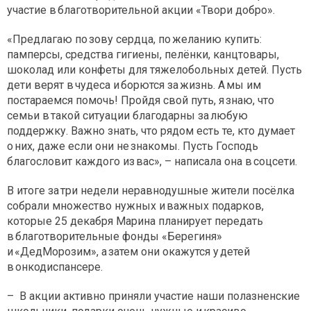
участие в благотворительной акции «Твори добро».
«Предлагаю по зову сердца, по желанию купить:
памперсы, средства гигиены, пелёнки, канцтовары,
шоколад или конфеты для тяжелобольных детей. Пусть
дети верят в чудеса и борются за жизнь. А мы им
постараемся помочь! Пройдя свой путь, я знаю, что
семьи в такой ситуации благодарны за любую
поддержку. Важно знать, что рядом есть те, кто думает
о них, даже если они не знакомы. Пусть Господь
благословит каждого из вас», – написала она в соцсети.
В итоге за три недели неравнодушные жители посёлка
собрали множество нужных и важных подарков,
которые 25 декабря Марина планирует передать
в благотворительные фонды «Берегиня»
и «ДедМорозим», а затем они окажутся у детей
в онкодиспансере.
– В акции активно приняли участие наши полазненские