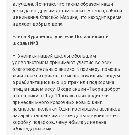
в лучшее. Я считаю, что таким образом наши
дети дарят другим детям частичку тепла, заботы
и внимания. Спасибо Марине, что находит время
и делает добрые дела.
Елена Куриленко, учитель Полазненской
школы № 3:
– Ученики нашей школы с большим
удовольствием принимают участие во всех
благотворительных акциях. К примеру, помощь
животным в приюте, помощь пожилым людям
в реабилитационных центрах или подкормка
птиц в нашем лесу. В ходе акции «Твори добро»
школьники от 1 до 11 класса и их родители
принесли много красочных новых книг,
памперсы, пелёнки. Один из старшеклассников
на заработанные им летом деньги купил целую
коробку подарков, чему я была удивлена
и благодарна ему.