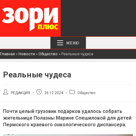
МЕНЮ
Главная
»
Новости
»
Общество
»
Реальные чудеса
Реальные чудеса
Автор
Запись
Рубрика
РЕДАКЦИЯ
26.12.2024
Общество
записи:
опубликована:
записи:
Почти целый грузовик подарков удалось собрать
жительнице Полазны Марине Спешиловой для детей
Пермского краевого онкологического диспансера.