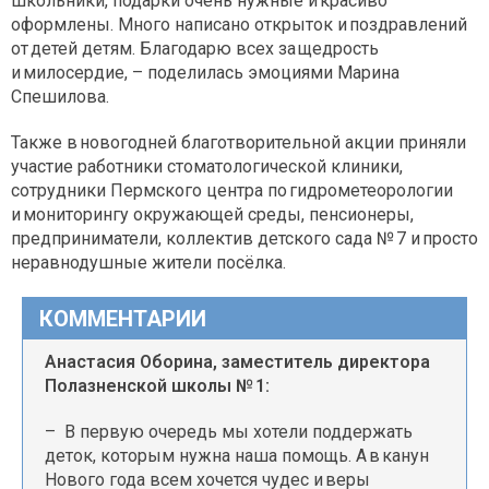
школьники, подарки очень нужные и красиво
оформлены. Много написано открыток и поздравлений
от детей детям. Благодарю всех за щедрость
и милосердие, – поделилась эмоциями Марина
Спешилова.
Также в новогодней благотворительной акции приняли
участие работники стоматологической клиники,
сотрудники Пермского центра по гидрометеорологии
и мониторингу окружающей среды, пенсионеры,
предприниматели, коллектив детского сада № 7 и просто
неравнодушные жители посёлка.
КОММЕНТАРИИ
Анастасия Оборина, заместитель директора
Полазненской школы № 1:
– В первую очередь мы хотели поддержать
деток, которым нужна наша помощь. А в канун
Нового года всем хочется чудес и веры