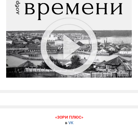
«ЗОРИ ПЛЮС»
в
VK