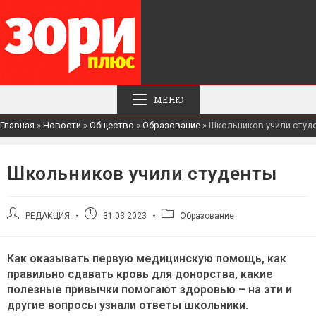
МЕНЮ
Главная
»
Новости
»
Общество
»
Образование
»
Школьников учили студ
Школьников учили студенты
Автор
Запись
Рубрика
РЕДАКЦИЯ
31.03.2023
Образование
записи:
опубликована:
записи:
Как оказывать первую медицинскую помощь, как
правильно сдавать кровь для донорства, какие
полезные привычки помогают здоровью – на эти и
другие вопросы узнали ответы школьники.