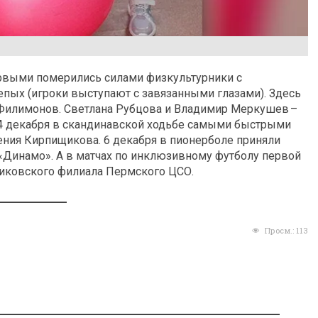
первыми померились силами физкультурники с
епых (игроки выступают с завязанными глазами). Здесь
 Филимонов. Светлана Рубцова и Владимир Меркушев –
 4 декабря в скандинавской ходьбе самыми быстрыми
ения Кирпищикова. 6 декабря в пионерболе приняли
 «Динамо». А в матчах по инклюзивному футболу первой
никовского филиала Пермского ЦСО.
Просм.:
113