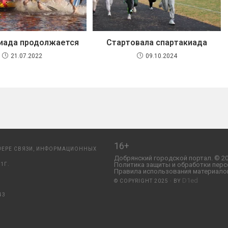
иада продолжается
Стартовала спартакиада
21.07.2022
09.10.2024
16+
ФЕРЕ СВЯЗИ, ИНФОРМАЦИОННЫХ
Добрянский городской портал. © 20
Политика защиты и обработки перс
1Г.
Правила использования материалов
D1ed
© COPYRIGHT 2025 · BY
43