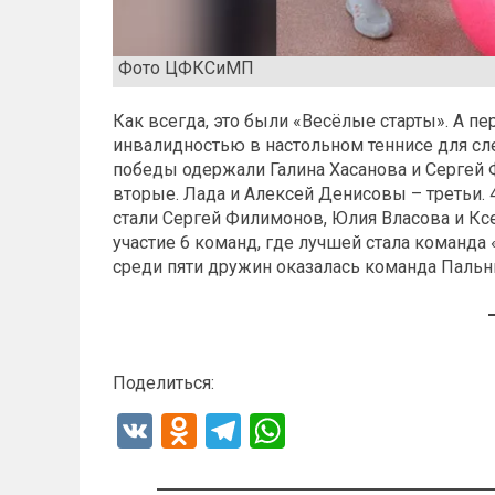
Фото ЦФКСиМП
Как всегда, это были «Весёлые старты». А 
инвалидностью в настольном теннисе для сл
победы одержали Галина Хасанова и Сергей
вторые. Лада и Алексей Денисовы – третьи.
стали Сергей Филимонов, Юлия Власова и Кс
участие 6 команд, где лучшей стала команда
среди пяти дружин оказалась команда Паль
Поделиться:
V
O
T
W
K
d
el
h