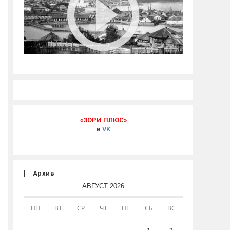
«ЗОРИ ПЛЮС»
в
VK
Архив
АВГУСТ 2026
ПН
ВТ
СР
ЧТ
ПТ
СБ
ВС