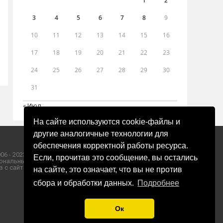
1
2
3
4
5
6
7
8
9
10
11
12
13
14
15
16
17
18
19
20
21
22
23
24
25
26
27
28
29
30
31
« Июл
На сайте используются cookie-файлы и
другие аналогичные технологии для
обеспечения корректной работы ресурса.
06 - 2023 ООО «Пресса-Том».
Если, прочитав это сообщение, вы остались
ональных данных ООО «Пресса-Том».
 с сайта «ЗОРИ ПЛЮС».
на сайте, это означает, что вы не против
сбора и обработки данных.
Подробнее
Ок