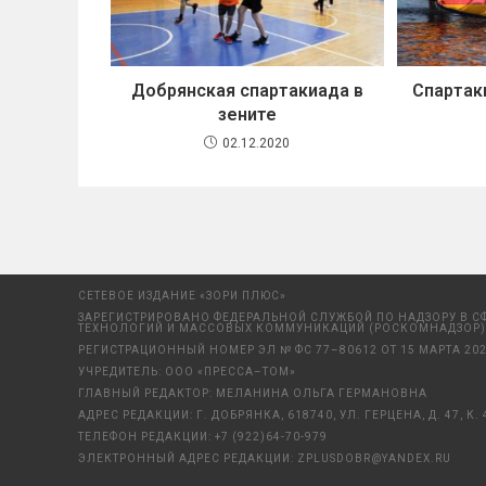
Добрянская спартакиада в
Спартак
зените
02.12.2020
СЕТЕВОЕ ИЗДАНИЕ «ЗОРИ ПЛЮС»
ЗАРЕГИСТРИРОВАНО ФЕДЕРАЛЬНОЙ СЛУЖБОЙ ПО НАДЗОРУ В С
ТЕХНОЛОГИЙ И МАССОВЫХ КОММУНИКАЦИЙ (РОСКОМНАДЗОР)
РЕГИСТРАЦИОННЫЙ НОМЕР ЭЛ № ФС 77–80612 ОТ 15 МАРТА 202
УЧРЕДИТЕЛЬ: ООО «ПРЕССА–ТОМ»
ГЛАВНЫЙ РЕДАКТОР: МЕЛАНИНА ОЛЬГА ГЕРМАНОВНА
АДРЕС РЕДАКЦИИ: Г. ДОБРЯНКА, 618740, УЛ. ГЕРЦЕНА, Д. 47, К. 
ТЕЛЕФОН РЕДАКЦИИ:
+7 (922)64-70-979
ЭЛЕКТРОННЫЙ АДРЕС РЕДАКЦИИ:
ZPLUSDOBR@YANDEX.RU