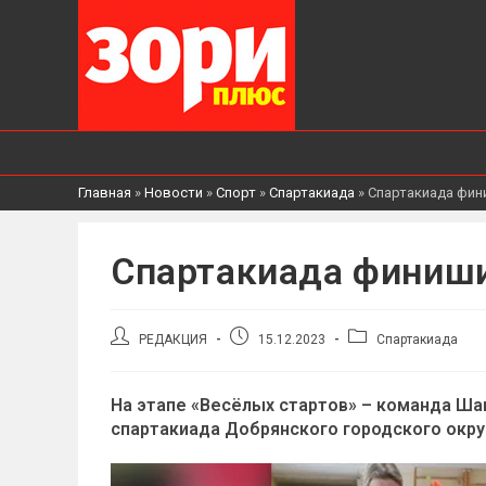
Главная
»
Новости
»
Спорт
»
Спартакиада
»
Спартакиада фи
Спартакиада финиш
Автор
Запись
Рубрика
РЕДАКЦИЯ
15.12.2023
Спартакиада
записи:
опубликована:
записи:
На этапе «Весёлых стартов» – команда Ша
спартакиада Добрянского городского окр