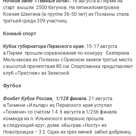
Ночной забег «Тёмные ночи».
16 августа в Перми на
старт вышли 2500 бегунов. На пятикилометровке
Ксения Шангина (в группе 36-50 лет) из Полазны стала
третьей среди 209 участниц.
Конный спорт
Кубок губернатора Пермского края.
15-17 августа
в Перми прошли соревнования по конкуру. Екатерина
Мельчакова из Полазны с Орионом заняли третье место
с высотой препятствия 85 см. Спортсменка представляет
клуб «Престиж» из Залесной.
Футбол
Фонбет Кубок России, 1/128 финала.
21 августа
в Тюмени «Ильпар» из Пермского края уступил
«Тюмени» со счётом 1:4. 6 августа в 1/256 финала
команда из п. Ильинского впервые прошла
в следующий круг, дома обыграв «Носту» из
Новотроицка – 3:2. Один из трёх мячей забил добрянец