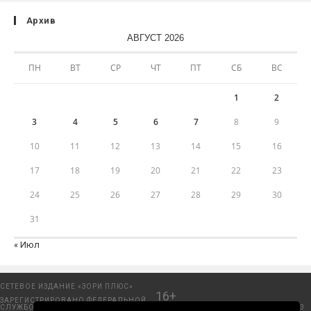
Архив
АВГУСТ 2026
ПН
ВТ
СР
ЧТ
ПТ
СБ
ВС
1
2
3
4
5
6
7
8
9
10
11
12
13
14
15
16
17
18
19
20
21
22
23
24
25
26
27
28
29
30
31
« Июл
СЕТЕВОЕ ИЗДАНИЕ «ЗОРИ ПЛЮС»
16+
ЗАРЕГИСТРИРОВАНО ФЕДЕРАЛЬНОЙ
СЛУЖБОЙ ПО НАДЗОРУ В СФЕРЕ
Добрянский городской портал. © 2006 - 2023