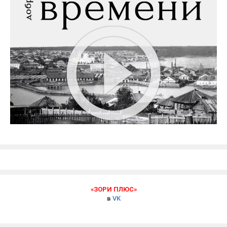
«ЗОРИ ПЛЮС»
в
VK