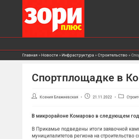
Главная
»
Новости
»
Инфраструктура
»
Строительство
»
Спо
Спортплощадке в Ко
Автор
Запись
Рубрика
Ксения Блажиевская
21.11.2022
Строит
записи:
опубликована:
записи:
В микрорайоне Комарово в следующем год
В Прикамье подведены итоги заявочной кам
муниципалитетов региона на строительство 