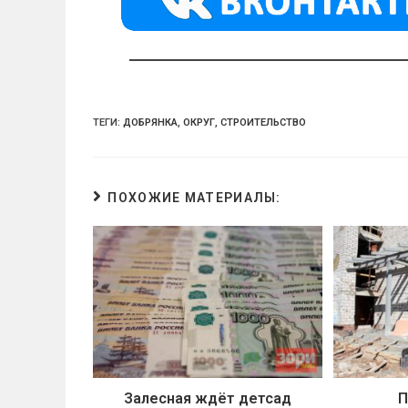
a
m
p
ss
p
ni
ki
ТЕГИ:
ДОБРЯНКА
,
ОКРУГ
,
СТРОИТЕЛЬСТВО
ПОХОЖИЕ МАТЕРИАЛЫ:
Залесная ждёт детсад
П