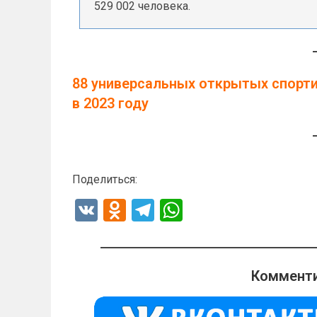
529 002 человека.
88 универсальных открытых спорт
в 2023 году
Поделиться:
V
O
T
W
K
d
el
h
n
e
at
o
gr
s
Комменти
kl
a
A