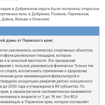
убсидии в Добрянском округе были построены открытые
ортивные залы в Добрянке, Полазне, Перемском,
х, Дивье, Вильве и Сенькино.
ой думы от Пермского края:
метно увеличилось количество спортивных объектов.
ногофункциональные площадки, которые
ак и в сельской местности. Это прекрасная
ремя с пользой, развиваться физически. Только так
о спорта, воспитывать стремление к здоровому
величения доли занимающихся физкультурой и
 утвердило концепцию развития детско-юношеского
 до 2030 года и утверждена в 84 субъектах. По
края, в нашем регионе систематически занимаются
еловека в возрасте от 3 до 18 лет. Это 82,6
роживающих в Пермском крае, которое составляет