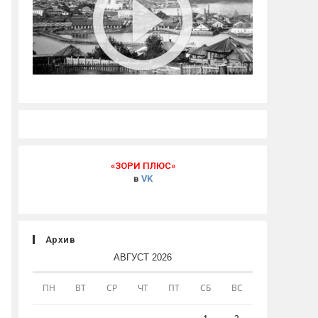
«ЗОРИ ПЛЮС»
в
VK
Архив
АВГУСТ 2026
ПН
ВТ
СР
ЧТ
ПТ
СБ
ВС