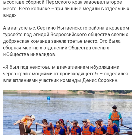
в составе сборной Пермского края завоевал второе
место. В его копилке – три личные медали в отдельных
видах.
А в августе в с. Сергино Нытвенского района в краевом
турслёте под эгидой Всероссийского общества слепых
добрянская команда заняла третье место. Это была
сборная местных отделений Общества слепых
и Общества инвалидов.
«Я был под неистовым впечатлением и бурлящими
через край эмоциями от происходящего!» – поделился
впечатлениями участник команды Денис Сорокин.