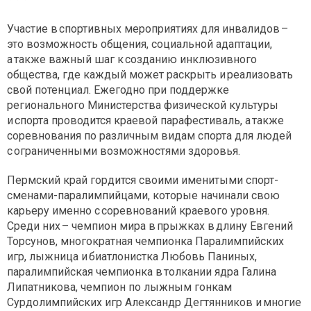
Участие в спортивных мероприятиях для инвалидов –
это возможность общения, социальной адаптации,
а также важный шаг к созданию инклюзивного
общества, где каждый может раскрыть и реализовать
свой потенциал. Ежегодно при поддержке
регионального Министерства физической культуры
и спорта проводится краевой парафестиваль, а также
соревнования по различным видам спорта для людей
с ограниченными возможностями здоровья.
Пермский край гордится своими именитыми спорт­
сменами-паралимпийцами, которые начинали свою
карьеру именно с соревнований краевого уровня.
Среди них – чемпион мира в прыжках в длину Евгений
Торсунов, многократная чемпионка Паралимпийских
игр, лыжница и биатлонистка Любовь Паниных,
паралимпийская чемпионка в толкании ядра Галина
Липатникова, чемпион по лыжным гонкам
Сурдолимпийских игр Александр Дегтянников и многие