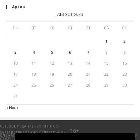
Архив
АВГУСТ 2026
ПН
ВТ
СР
ЧТ
ПТ
СБ
ВС
1
2
3
4
5
6
7
8
9
10
11
12
13
14
15
16
17
18
19
20
21
22
23
24
25
26
27
28
29
30
31
« Июл
СЕТЕВОЕ ИЗДАНИЕ «ЗОРИ ПЛЮС»
16+
ЗАРЕГИСТРИРОВАНО ФЕДЕРАЛЬНОЙ
СЛУЖБОЙ ПО НАДЗОРУ В СФЕРЕ
Добрянский городской портал. © 2006 - 2023
СВЯЗИ, ИНФОРМАЦИОННЫХ
ООО «Пресса-Том».