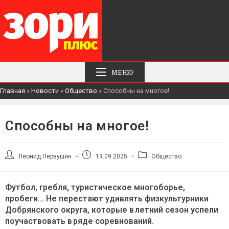
МЕНЮ
Главная
»
Новости
»
Общество
»
Способны на многое!
Способны на многое!
Автор
Запись
Рубрика
Леонид Первушин
19.09.2025
Общество
записи:
опубликована:
записи:
Футбол, гребля, туристическое многоборье,
пробеги… Не перестают удивлять физкультурники
Добрянского округа, которые в летний сезон успели
поучаствовать в ряде соревнований.