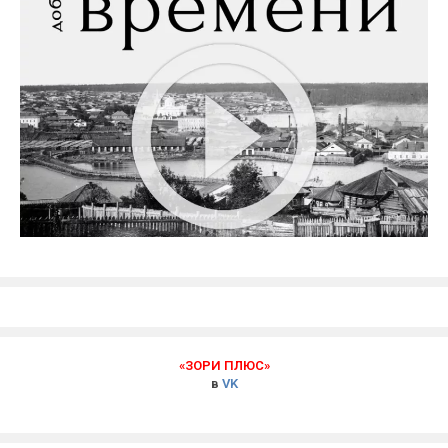
«ЗОРИ ПЛЮС»
в
VK