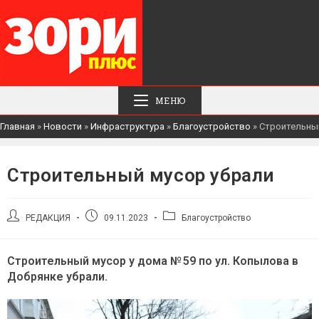
МЕНЮ
Главная
»
Новости
»
Инфраструктура
»
Благоустройство
»
Строительны
Строительный мусор убрали
Автор
Запись
Рубрика
РЕДАКЦИЯ
09.11.2023
Благоустройство
записи:
опубликована:
записи:
Строительный мусор у дома № 59 по ул. Копылова в
Добрянке убрали.