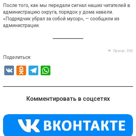
После того, как мы передали сигнал наших читателей в
администрацию округа, порядок у дома навели.
«Подрядчик убрал за собой мусор», — сообщили из
администрации.
Просм.:
390
Поделиться:
V
O
T
W
K
d
el
h
n
e
at
o
gr
s
Комментировать в соцсетях
kl
a
A
a
m
p
ss
p