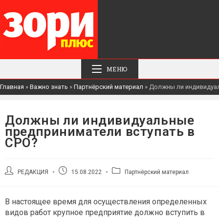
МЕНЮ
Главная
»
Важно знать
»
Партнёрский материал
»
Должны ли индивидуал
Должны ли индивидуальные
предприниматели вступать в
СРО?
Автор
Запись
Рубрика
РЕДАКЦИЯ
15.08.2022
Партнёрский материал
записи:
опубликована:
записи:
В настоящее время для осуществления определенных
видов работ крупное предприятие должно вступить в