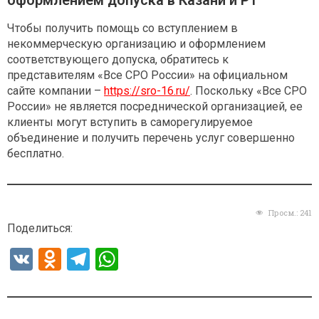
Чтобы получить помощь со вступлением в
некоммерческую организацию и оформлением
соответствующего допуска, обратитесь к
представителям «Все СРО России» на официальном
сайте компании –
https://sro-16.ru/
. Поскольку «Все СРО
России» не является посреднической организацией, ее
клиенты могут вступить в саморегулируемое
объединение и получить перечень услуг совершенно
бесплатно.
Просм.:
241
Поделиться:
V
O
T
W
K
d
el
h
n
e
at