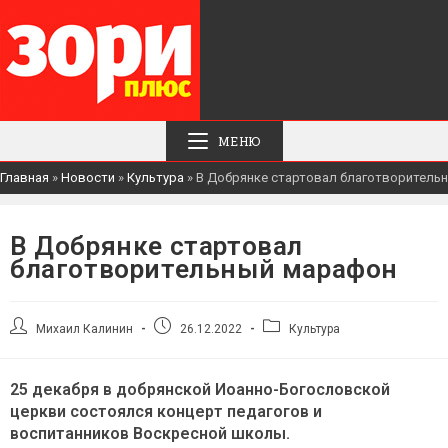
МЕНЮ
Главная
»
Новости
»
Культура
»
В Добрянке стартовал благотворитель
В Добрянке стартовал
благотворительный марафон
Автор
Запись
Рубрика
Михаил Калинин
26.12.2022
Культура
записи:
опубликована:
записи:
25 декабря в добрянской Иоанно-Богословской
церкви состоялся концерт педагогов и
воспитанников Воскресной школы.