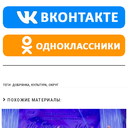
kl
a
A
a
m
p
ss
p
ni
ki
ТЕГИ:
ДОБРЯНКА
,
КУЛЬТУРА
,
ОКРУГ
ПОХОЖИЕ МАТЕРИАЛЫ: