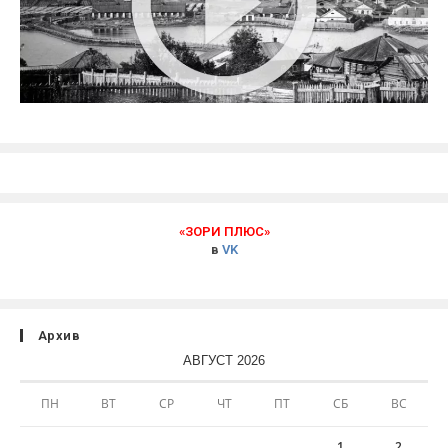
«ЗОРИ ПЛЮС»
в
VK
Архив
АВГУСТ 2026
ПН
ВТ
СР
ЧТ
ПТ
СБ
ВС
1
2