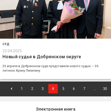
СУД
23.04.2025
Новый судья в Добрянском округе
23 апреля в Добрянском суде представили нового судью – 35-
летнюю Арину Липилину.
1
2
3
4
5
6
7
…
30
Электронная книга