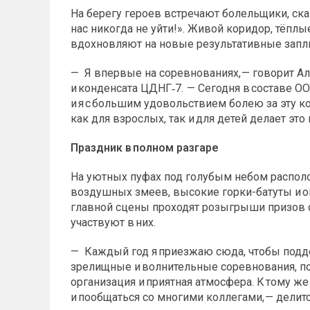
На берегу героев встречают болельщики, с
нас никогда не уйти!». Живой коридор, тёпл
вдохновляют на новые результативные зап
— Я впервые на соревнованиях, — говорит Ал
и конденсата ЦДНГ‑7. — Сегодня в составе
и я с большим удовольствием болею за эту ко
как для взрослых, так и для детей делает э
Праздник в полном разгаре
На уютных пуфах под голубым небом располо
воздушных змеев, высокие горки-батуты и о
главной сцены проходят розыгрыши призов о
участвуют в них.
— Каждый год я приезжаю сюда, чтобы подде
зрелищные и волнительные соревнования, по
организация и приятная атмосфера. К тому ж
и пообщаться со многими коллегами, — дели