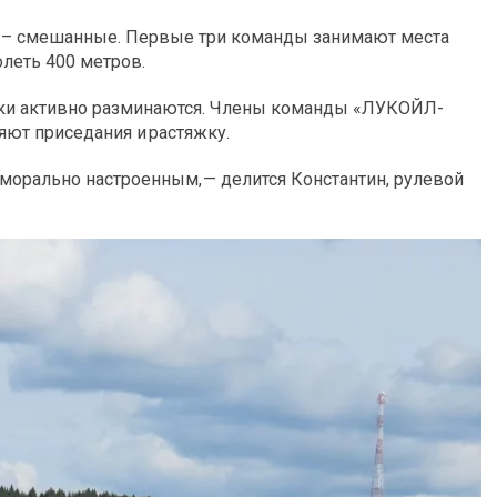
и – смешанные. Первые три команды занимают места
олеть 400 метров.
ики активно разминаются. Члены команды «ЛУКОЙЛ-
ют приседания и растяжку.
орально настроенным, — делится Константин, рулевой