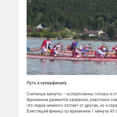
Путь к суперфиналу
Считаные минуты – и спорт­смены готовы к ст
Вдовиным движется уверенно, участники сла
что лодка немного отстаёт от других, но к се
Блестящий финиш со временем 1 минута 45 с