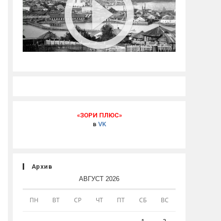
«ЗОРИ ПЛЮС»
в
VK
Архив
АВГУСТ 2026
ПН
ВТ
СР
ЧТ
ПТ
СБ
ВС