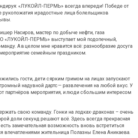
кандируя: «ЛУКОЙЛ-ПЕРМЬ» всегда впереди! Победе от
ые рукопожатия и радостные лица болельщиков
лывы.
ишер Насиров, мастер по добыче нефти, газа
 ООО «ЛУКОЙЛ-ПЕРМЬ» выступает мой подопечный,
манду. А в целом мне нравится всё: разнообразие досуга
то мероприятие семейным праздником.
жились гости, дети с ярким гримом на лицах запускают
громный надувной дартс — развлечения на любой вкус. У
т партнёров мероприятия, и люди с большим интересом
ржать свою команду. Гонки на лодках-драконах – очень
рой доли секунд решают всё. Здесь всегда прекрасная
е есть замечательная возможность вновь встретиться
тся впечатлениями жительница Полазны Елена Аникаева.