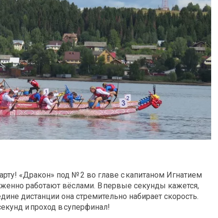
арту! «Дракон» под № 2 во главе с капитаном Игнатием
женно работают вёслами. В первые секунды кажется,
редине дистанции она стремительно набирает скорость.
екунд и проход в суперфинал!