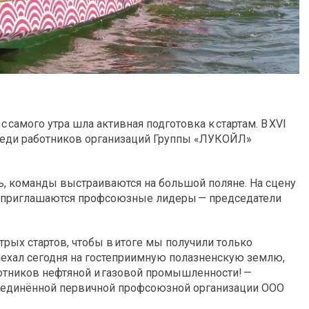
с самого утра шла активная подготовка к стартам. В XVI
реди работников организаций Группы «ЛУКОЙЛ»
, команды выстраиваются на большой поляне. На сцену
й приглашаются профсоюзные лидеры — председатели
трых стартов, чтобы в итоге мы получили только
иехал сегодня на гостеприимную полазненскую землю,
отников нефтяной и газовой промышленности! —
ъединённой первичной профсоюзной организации ООО