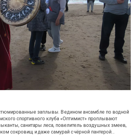
стюмированные заплывы. В едином ансамбле по водной
мского спортивного клуба «Оптимист» проплывают
ыканты, санитары леса, повелитель воздушных змеев,
дуком сокровищ и даже самурай с чёрной пантерой…