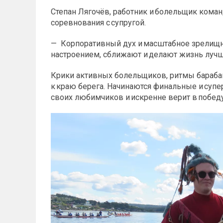
Степан Лягочёв, работник и болельщик ком
соревнования с супругой.
— Корпоративный дух и масштабное зрелищ
настроением, сближают и делают жизнь лучше
Крики активных болельщиков, ритмы бараба
к краю берега. Начинаются финальные и суп
своих любимчиков и искренне верит в побед