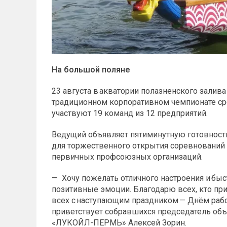
На большой поляне
23 августа в акватории полазненского залива 
традиционном корпоративном чемпионате с
участвуют 19 команд из 12 предприятий.
Ведущий объявляет пятиминутную готовность
для торжественного открытия соревновани
первичных профсоюзных организаций.
— Хочу пожелать отличного настроения и быс
позитивные эмоции. Благодарю всех, кто пр
всех с наступающим праздником — Днём раб
приветствует собравшихся председатель об
«ЛУКОЙЛ-ПЕРМЬ» Алексей Зорин.