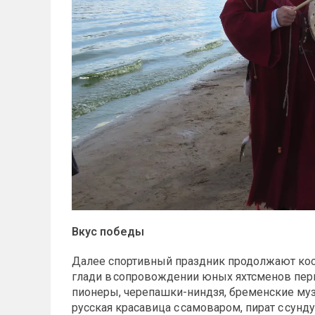
Вкус победы
Далее спортивный праздник продолжают ко
глади в сопровождении юных яхтсменов пер
пионеры, черепашки-ниндзя, бременские муз
русская красавица с самоваром, пират с сун