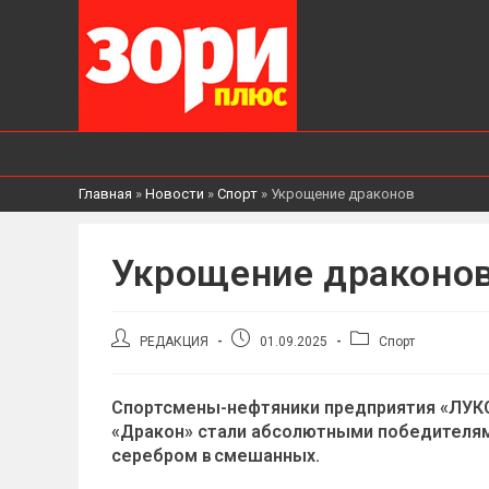
Главная
»
Новости
»
Спорт
»
Укрощение драконов
Укрощение драконо
Автор
Запись
Рубрика
РЕДАКЦИЯ
01.09.2025
Спорт
записи:
опубликована:
записи:
Спортсмены-нефтяники предприятия «ЛУКО
«Дракон» стали абсолютными победителями
серебром в смешанных.