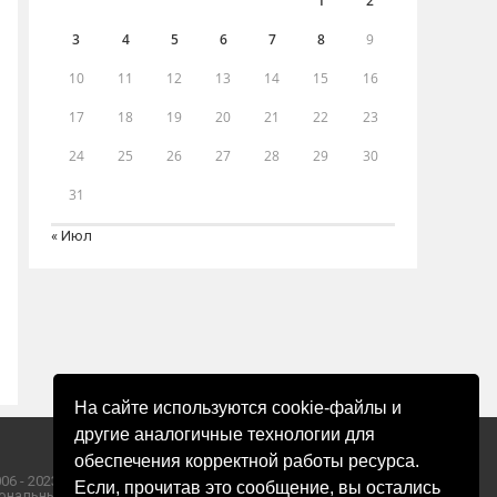
1
2
3
4
5
6
7
8
9
10
11
12
13
14
15
16
17
18
19
20
21
22
23
24
25
26
27
28
29
30
31
« Июл
На сайте используются cookie-файлы и
другие аналогичные технологии для
обеспечения корректной работы ресурса.
06 - 2023 ООО «Пресса-Том».
Если, прочитав это сообщение, вы остались
ональных данных ООО «Пресса-Том».