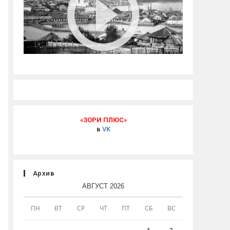
«ЗОРИ ПЛЮС»
в
VK
Архив
АВГУСТ 2026
ПН
ВТ
СР
ЧТ
ПТ
СБ
ВС