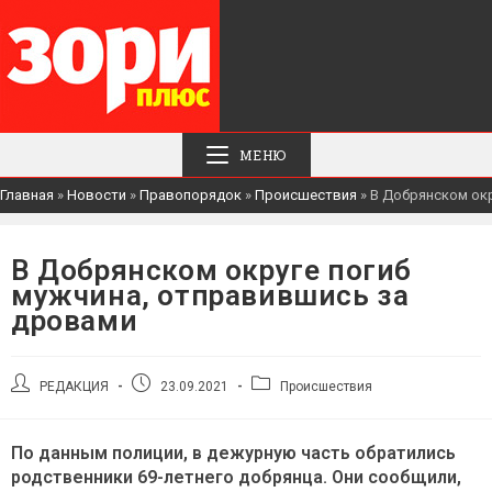
МЕНЮ
Главная
»
Новости
»
Правопорядок
»
Происшествия
»
В Добрянском окр
В Добрянском округе погиб
мужчина, отправившись за
дровами
Автор
Запись
Рубрика
РЕДАКЦИЯ
23.09.2021
Происшествия
записи:
опубликована:
записи:
По данным полиции, в дежурную часть обратились
родственники 69-летнего добрянца. Они сообщили,