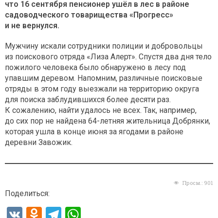
что 16 сентября пенсионер ушёл в лес в районе
садоводческого товарищества «Прогресс»
и не вернулся.
Мужчину искали сотрудники полиции и добровольцы
из поискового отряда «Лиза Алерт». Спустя два дня тело
пожилого человека было обнаружено в лесу под
упавшим деревом. Напомним, различные поисковые
отряды в этом году выезжали на территорию округа
для поиска заблудившихся более десяти раз.
К сожалению, найти удалось не всех. Так, например,
до сих пор не найдена 64-летняя жительница Добрянки,
которая ушла в конце июня за ягодами в районе
деревни Завожик.
Просм.:
901
Поделиться:
V
O
T
W