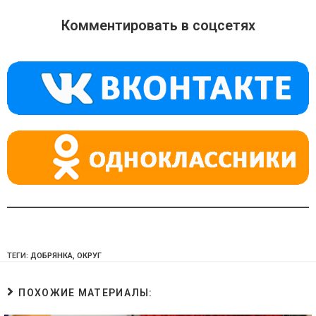
n
e
at
o
gr
s
Комментировать в соцсетях
kl
a
A
a
m
p
ss
p
ni
ki
ТЕГИ:
ДОБРЯНКА
,
ОКРУГ
ПОХОЖИЕ МАТЕРИАЛЫ: