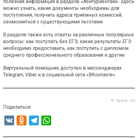
полезная информация в разделе «Абитуриентам». Здесь
можно узнать, какие документы необходимы для
поступления, получить адреса приёмных комиссий,
ознакомиться с существующими льготами.
В разделе также есть ответы на различные популярные
вопросы: как поступить без ЕГЭ, какие результаты ЕГЭ
необходимо предоставить, как поступить с дипломом
среднего профессионального образования и другие.
Виртуальный помощник доступен в мессенджерах
Telegram, Viber и в социальной сети «ВКонтакте».
Просм.:
214
Поделиться:
V
O
T
W
K
d
el
h