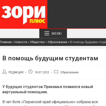
МЕНЮ
Главная
»
Новости
»
Общество
»
Образование
»
В помощь будущим студ
В помощь будущим студентам
Автор
Запись
Рубрика
РЕДАКЦИЯ
18.07.2022
Образование
записи:
опубликована:
записи:
У будущих студентов Прикамья появился новый
виртуальный помощник.
В чат-боте «Пермский край официально» собрана вся