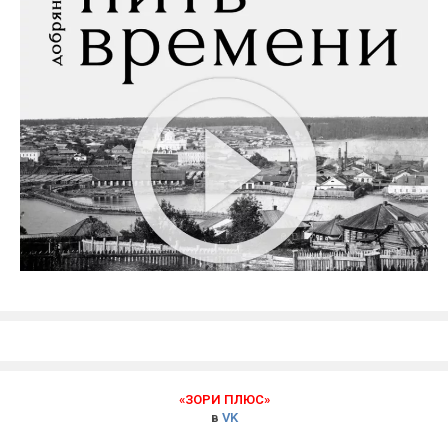
«ЗОРИ ПЛЮС»
в
VK