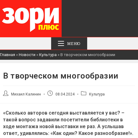
МЕНЮ
Главная
»
Новости
»
Культура
»
В творческом многообразии
В творческом многообразии
Автор
Запись
Рубрика
Михаил Калинин
08.04.2024
Культура
записи:
опубликована:
записи:
«Сколько авторов сегодня выставляется у вас? –
такой вопрос задавили посетители библиотеки в
ходе монтажа новой выставки не раз. А услышав
ответ, удивлялись: «Как один? Какое разнообразие!».