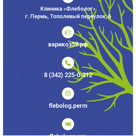
Клиника «Флеболог»
г. Пермь, Тополевый переулок, 6
варикоз59.рф
8 (342) 225-0-212
flebolog.perm