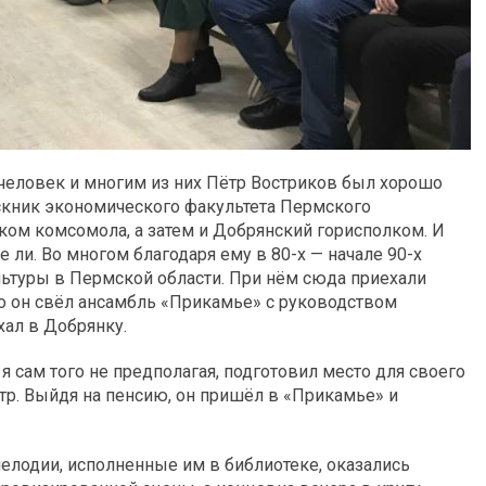
 человек и многим из них Пётр Востриков был хорошо
скник экономического факультета Пермского
йком комсомола, а затем и Добрянский горисполком. И
е ли. Во многом благодаря ему в 80-х — начале 90-х
ьтуры в Пермской области. При нём сюда приехали
то он свёл ансамбль «Прикамье» с руководством
хал в Добрянку.
 я сам того не предполагая, подготовил место для своего
тр. Выйдя на пенсию, он пришёл в «Прикамье» и
мелодии, исполненные им в библиотеке, оказались