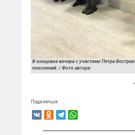
В концовке вечера с участием Петра Востри
поколений. / Фото автора
Поделиться:
V
O
T
W
K
d
el
h
n
e
at