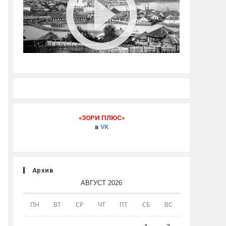
«ЗОРИ ПЛЮС»
в
VK
Архив
АВГУСТ 2026
ПН
ВТ
СР
ЧТ
ПТ
СБ
ВС