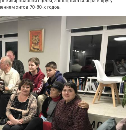
мпровизированной сцены, а концовка вечера в кругу
нием хитов 70-80-х годов.