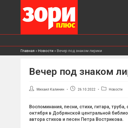
Главная
»
Новости
»
Вечер под знаком лирики
Вечер под знаком л
Автор
Запись
Рубрика
Михаил Калинин
26.10.2022
Новости
записи:
опубликована:
записи:
Воспоминания, песни, стихи, гитара, труба
октября в Добрянской центральной библио
автора стихов и песен Петра Вострикова.