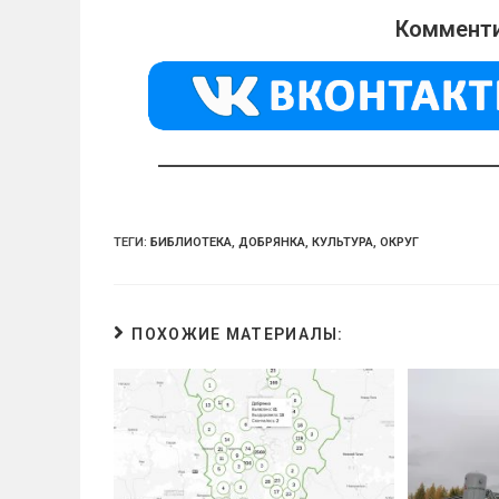
o
gr
s
Комменти
kl
a
A
a
m
p
ss
p
ni
ki
ТЕГИ:
БИБЛИОТЕКА
,
ДОБРЯНКА
,
КУЛЬТУРА
,
ОКРУГ
ПОХОЖИЕ МАТЕРИАЛЫ: