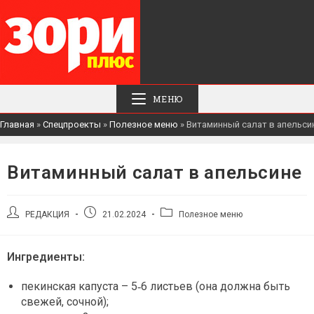
МЕНЮ
Главная
»
Спецпроекты
»
Полезное меню
»
Витаминный салат в апельси
Витаминный салат в апельсине
Автор
Запись
Рубрика
РЕДАКЦИЯ
21.02.2024
Полезное меню
записи:
опубликована:
записи:
Ингредиенты:
пекинская капуста – 5‑6 листьев (она должна быть
свежей, сочной);