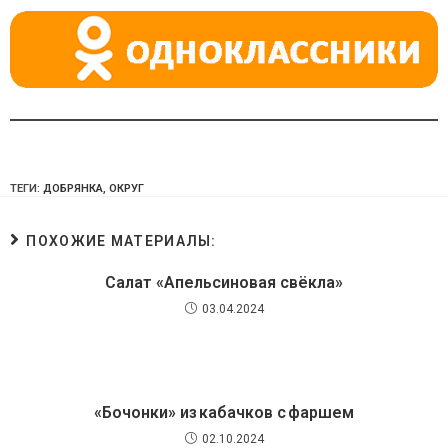
ki
ТЕГИ:
ДОБРЯНКА
,
ОКРУГ
ПОХОЖИЕ МАТЕРИАЛЫ:
Салат «Апельсиновая свёкла»
03.04.2024
«Бочонки» из кабачков с фаршем
02.10.2024