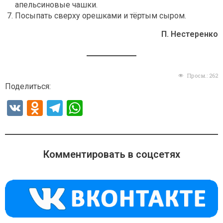
апельсиновые чашки.
Посыпать сверху орешками и тёртым сыром.
П. Нестеренко
Просм.:
262
Поделиться:
V
O
T
W
K
d
el
h
n
e
at
o
gr
s
Комментировать в соцсетях
kl
a
A
a
m
p
ss
p
ni