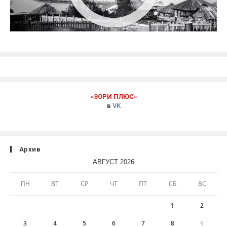
«ЗОРИ ПЛЮС»
в
VK
Архив
АВГУСТ 2026
ПН
ВТ
СР
ЧТ
ПТ
СБ
ВС
1
2
3
4
5
6
7
8
9