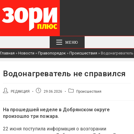
МЕНЮ
Главная
»
Новости
»
Правопорядок
»
Происшествия
»
Водонагреватель
Водонагреватель не справился
Автор
Запись
Рубрика
РЕДАКЦИЯ
29.06.2026
Происшествия
записи:
опубликована:
записи:
На прошедшей неделе в Добрянском округе
произошло три пожара.
22 июня поступила информация о возгорании