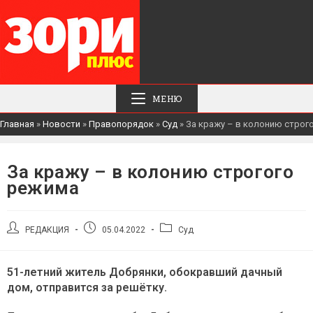
МЕНЮ
Главная
»
Новости
»
Правопорядок
»
Суд
»
За кражу – в колонию строг
За кражу – в колонию строгого
режима
Автор
Запись
Рубрика
РЕДАКЦИЯ
05.04.2022
Суд
записи:
опубликована:
записи:
51-летний житель Добрянки, обокравший дачный
дом, отправится за решётку.