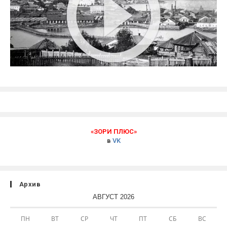
«ЗОРИ ПЛЮС»
в
VK
Архив
АВГУСТ 2026
ПН
ВТ
СР
ЧТ
ПТ
СБ
ВС