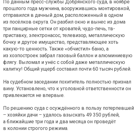
По данным пресс-службы Добрянского суда, в ноябре
прошлого года мужчина, вооружившись монтировкой,
отправился в дачный дом, расположенный в одном
из посёлков округа. Он разбил окно и вынес из дома
три панцирные сетки от кроватей, чудо-печь, тв-
приставку, электронасос, телевизор, металлическую
бочку и другое имущество, представляющее хоть
какую-то ценность. Также «обчистил» баню, а
из хозпостроек забрал газовый баллон и алюминиевую
флягу. Выломал и унёс с собой даже металлическую
калитку! Общий ущерб составил почти 60 тысяч рублей.
На судебном заседании похититель полностью признал
вину. Установлено, что к уголовной ответственности он
привлекается не впервые.
По решению суда с осуждённого в пользу потерпевшей
– хозяйки дачи – удалось взыскать 49 350 рублей,
а ближайшие три года и два месяца он проведёт
в колонии строгого режима.