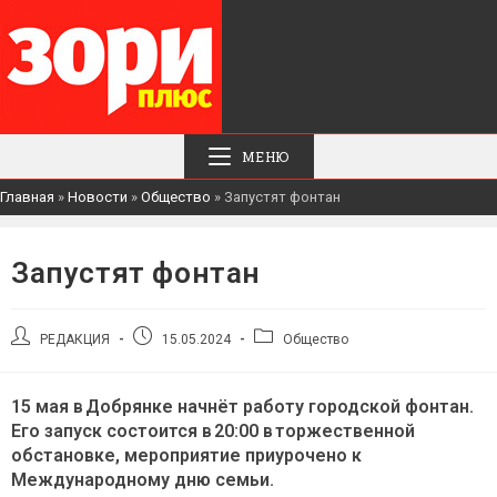
МЕНЮ
Главная
»
Новости
»
Общество
»
Запустят фонтан
Запустят фонтан
Автор
Запись
Рубрика
РЕДАКЦИЯ
15.05.2024
Общество
записи:
опубликована:
записи:
15 мая в Добрянке начнёт работу городской фонтан.
Его запуск состоится в 20:00 в торжественной
обстановке, мероприятие приурочено к
Международному дню семьи.