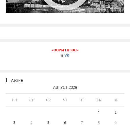
«ЗОРИ ПЛЮС»
в
VK
Архив
АВГУСТ 2026
ПН
ВТ
СР
ЧТ
ПТ
СБ
ВС
1
2
3
4
5
6
7
8
9