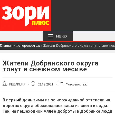
МЕНЮ
Главная
»
Фоторепортаж
»
Жители Добрянского округа тонут в снежно
Жители Добрянского округа
тонут в снежном месиве
Автор
Запись
Рубрика
РЕДАКЦИЯ
02.12.2021
Фоторепортаж
записи:
опубликована:
записи:
В первый день зимы из-за неожиданной оттепели на
дорогах округа образовалась каша из снега и воды.
Так, на пешеходной Аллее доброты в Добрянке люди