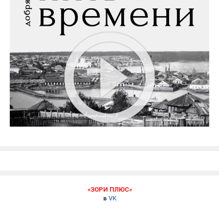
«ЗОРИ ПЛЮС»
в
VK