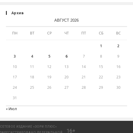
Архив
АВГУСТ 2026
ПН
ВТ
СР
ЧТ
ПТ
СБ
ВС
1
2
3
4
5
6
7
8
9
10
11
12
13
14
15
16
17
18
19
20
21
22
23
24
25
26
27
28
29
30
31
« Июл
СЕТЕВОЕ ИЗДАНИЕ «ЗОРИ ПЛЮС»
16+
ЗАРЕГИСТРИРОВАНО ФЕДЕРАЛЬНОЙ