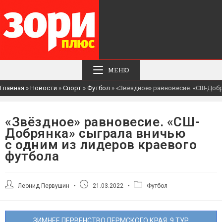
МЕНЮ
Главная
»
Новости
»
Спорт
»
Футбол
»
«Звёздное» равновесие. «СШ-Добр
«Звёздное» равновесие. «СШ-
Добрянка» сыграла вничью
с одним из лидеров краевого
футбола
Автор
Запись
Рубрика
Леонид Первушин
21.03.2022
Футбол
записи:
опубликована:
записи:
ЗИМНЕЕ ПЕРВЕНСТВО ПЕРМСКОГО КРАЯ, 9 ТУР