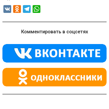
V
O
T
W
K
d
el
h
n
e
at
o
gr
s
Комментировать в соцсетях
kl
a
A
a
m
p
ss
p
ni
ki