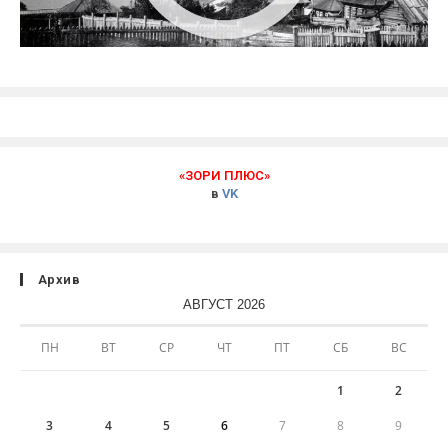
«ЗОРИ ПЛЮС»
в
VK
Архив
АВГУСТ 2026
ПН
ВТ
СР
ЧТ
ПТ
СБ
ВС
1
2
3
4
5
6
7
8
9