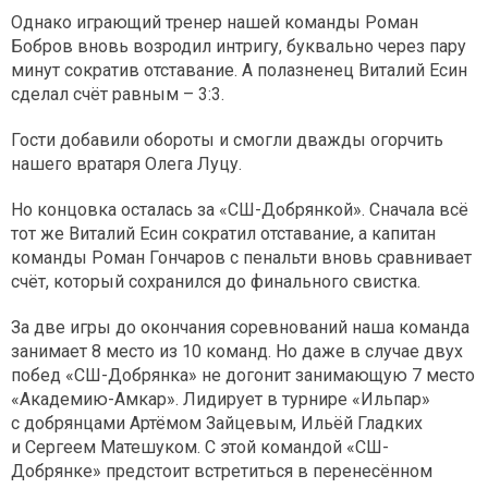
Однако играющий тренер нашей команды Роман
Бобров вновь возродил интригу, буквально через пару
минут сократив отставание. А полазненец Виталий Есин
сделал счёт равным – 3:3.
Гости добавили обороты и смогли дважды огорчить
нашего вратаря Олега Луцу.
Но концовка осталась за «СШ-Добрянкой». Сначала всё
тот же Виталий Есин сократил отставание, а капитан
команды Роман Гончаров с пенальти вновь сравнивает
счёт, который сохранился до финального свистка.
За две игры до окончания соревнований наша команда
занимает 8 место из 10 команд. Но даже в случае двух
побед «СШ-Добрянка» не догонит занимающую 7 место
«Академию-Амкар». Лидирует в турнире «Ильпар»
с добрянцами Артёмом Зайцевым, Ильёй Гладких
и Сергеем Матешуком. С этой командой «СШ-
Добрянке» предстоит встретиться в перенесённом