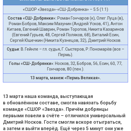
«СШОР «Звезда»-«СШ-Добрянка» – 5:5 (1:1)
Состав «СШ-Добрянки»:
Роман Гончаров (к), Олег Луца (в),
Роман Бобров, Максим Мазунин (Андрей Усков, 41), Антон
Китаев, Евгений Шаврин, Роман Торопов, Никита Казаринов
(Евгений Гурьев, 48, Сергей Поляков, 68), Виталий Есин,
Сергей Юшечкин (Никита Кузнецов, 32), Дмитрий Носков.
Судьи
: В. Гейнле – гл. судья, Г. Сыстеров, Р. Пономарёв (все –
Пермь).
Голы «СШ-Добрянки»
: Носков, 32, Бобров, 56, Есин, 60, 77,
Гончаров, 80 (пен.).
13 марта, манеж «Пермь Великая».
13 марта наша команда, выступающая
в обновлённом составе, смогла навязать борьбу
команде «СШОР «Звезда». Причём добрянцы
первыми повели в счёте – отличился универсальный
Дмитрий Носков. Гости смогли вскоре отыграться,
а затем и выйти вперёд. Ещё через 5 минут они уже