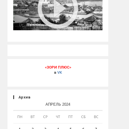
«ЗОРИ ПЛЮС»
в
VK
Архив
АПРЕЛЬ 2024
ПН
ВТ
СР
ЧТ
ПТ
СБ
ВС