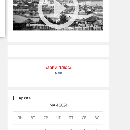
«ЗОРИ ПЛЮС»
в
VK
Архив
МАЙ 2024
ПН
ВТ
СР
ЧТ
ПТ
СБ
ВС