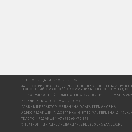
СЕТЕВОЕ ИЗДАНИЕ «ЗОРИ ПЛЮС»
ЗАРЕГИСТРИРОВАНО ФЕДЕРАЛЬНОЙ СЛУЖБОЙ ПО НАДЗОРУ В С
ТЕХНОЛОГИЙ И МАССОВЫХ КОММУНИКАЦИЙ (РОСКОМНАДЗОР)
РЕГИСТРАЦИОННЫЙ НОМЕР ЭЛ № ФС 77–80612 ОТ 15 МАРТА 202
УЧРЕДИТЕЛЬ: ООО «ПРЕССА–ТОМ»
ГЛАВНЫЙ РЕДАКТОР: МЕЛАНИНА ОЛЬГА ГЕРМАНОВНА
АДРЕС РЕДАКЦИИ: Г. ДОБРЯНКА, 618740, УЛ. ГЕРЦЕНА, Д. 47, К. 
ТЕЛЕФОН РЕДАКЦИИ:
+7 (922)64-70-979
ЭЛЕКТРОННЫЙ АДРЕС РЕДАКЦИИ:
ZPLUSDOBR@YANDEX.RU