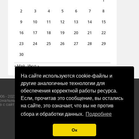
1
2
3
4
5
6
7
8
9
10
11
12
13
14
15
16
17
18
19
20
21
22
23
24
25
26
27
28
29
30
« Май
Июл »
На сайте используются cookie-файлы и
другие аналогичные технологии для
обеспечения корректной работы ресурса.
06 - 2023 ООО «Пресса-Том».
Если, прочитав это сообщение, вы остались
ональных данных ООО «Пресса-Том».
 с сайта «ЗОРИ ПЛЮС».
на сайте, это означает, что вы не против
сбора и обработки данных.
Подробнее
Ок