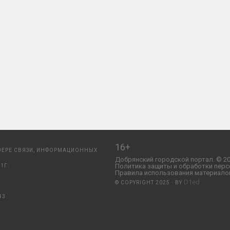
16+
ФЕРЕ СВЯЗИ, ИНФОРМАЦИОННЫХ
Добрянский городской портал. © 20
Политика защиты и обработки перс
1Г.
Правила использования материалов
D1ed
© COPYRIGHT 2025 · BY
43