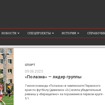
НОВОСТИ
СПЕЦПРОЕКТЫ
ИСТОРИЯ
СПРАВОЧН
СПОРТ
09.06.2025
«Полазна» — лидер группы
7 июня команда «Полазна» в чемпионате Пермского
края по футболу (дивизион «2») взяла убедительный
реванш у «Верещагино» за поражение в первом круге -
5:1.