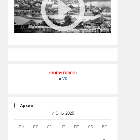
«ЗОРИ ПЛЮС»
в
VK
Архив
ИЮНЬ 2025
ПН
ВТ
СР
ЧТ
ПТ
СБ
ВС