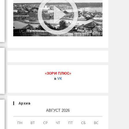
«ЗОРИ ПЛЮС»
в
VK
Архив
АВГУСТ 2026
ПН
ВТ
СР
ЧТ
ПТ
СБ
ВС